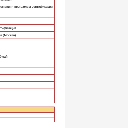
 компании - программы сертификации
ертификации
ии (Москва)
б-сайт
и