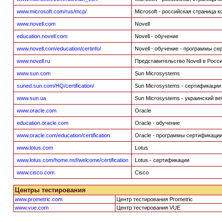
www.microsoft.com/rus/mcp/
Microsoft - российская страница
www.novell.com
Novell
education.novell.com
Novell - обучение
www.novell.com/education/certinfo/
Novell - обучение - программы с
www.novell.ru
Представительство Novell в Росс
www.sun.com
Sun Microsystems
suned.sun.com/HQ/certification/
Sun Microsystems - сертификации
www.sun.ua
Sun Microsystems - украинский ве
www.oracle.com
Oracle
education.oracle.com
Oracle - обучение
www.oracle.com/education/certification
Oracle - программы сертификаци
www.lotus.com
Lotus
www.lotus.com/home.nsf/welcome/certification
Lotus - сертификации
www.cisco.com
Cisco
Центры тестирования
www.prometric.com
Центр тестирования Prometric
www.vue.com
Центр тестирования VUE