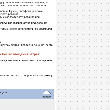
другие вспомогательные средства, за
скается использование портативных
вания. Сумки, портфели, рюкзаки,
 тестирования.
х из области тестирования или
реводчика (разрешается пользование
которые имеют дополнительное время для
ю.
ышеупомянутых правил в течение всего
н без возмещения затрат
.
всегда лишиться возможности получения
ам номера теста - направляйте оператору
оездов
наверх