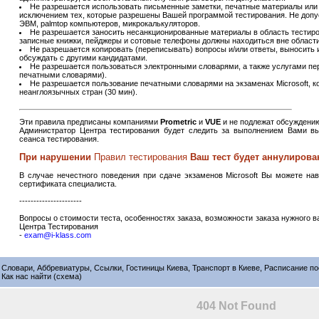
Не разрешается использовать письменные заметки, печатные материалы или 
исключением тех, которые разрешены Вашей программой тестирования. Не допу
ЭВМ, palmtop компьютеров, микрокалькуляторов.
Не разрешается заносить несанкционированные материалы в область тестиро
записные книжки, пейджеры и сотовые телефоны должны находиться вне области
Не разрешается копировать (переписывать) вопросы и/или ответы, выносить и
обсуждать с другими кандидатами.
Не разрешается пользоваться электронными словарями, а также услугами пе
печатными словарями).
Не разрешается пользование печатными словарями на экзаменах Microsoft, 
неанглоязычных стран (30 мин).
Эти правила предписаны компаниями
Prometric
и
VUE
и не подлежат обсуждени
Администратор Центра тестирования будет следить за выполнением Вами в
сеанса тестирования.
При нарушении
Правил тестирования
Ваш тест будет аннулирова
В случае нечестного поведения при сдаче экзаменов Microsoft Вы можете на
сертификата специалиста.
----------------------
Вопросы о стоимости теста, особенностях заказа, возможности заказа нужного в
Центра Тестирования
-
exam@i-klass.com
Словари, Аббревиатуры, Ссылки, Гостиницы Киева, Транспорт в Киеве, Расписание п
Как нас найти (схема)
404 Not Found