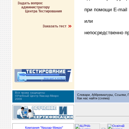
Задать вопрос
администратору
при помощи E-mai
Центра Тестирования
или
Заказать тест
непосредственно 
Все права защищены
Словари, Аббревиатуры, Ссылки, Г
©Учебный Центр Квазар-Микро
Как нас найти (схема)
2009
Компания "Квазар-Микро"