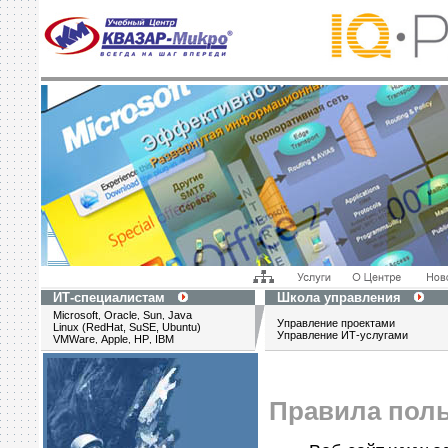
ИТ-специалистам
Школа управления
Microsoft
Oracle
Sun
Java
,
,
,
Управление проектами
Linux (RedHat, SuSE, Ubuntu)
Управление ИТ-услугами
VMWare
Apple
HP
IBM
,
,
,
Правила пол