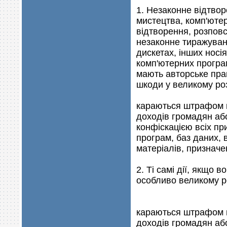
1. Незаконне відтвор
мистецтва, комп'ютер
відтворення, розпов
незаконне тиражуван
дискетах, інших носі
комп'ютерних програм 
мають авторське прав
шкоди у великому розм
караються штрафом в
доходів громадян або
конфіскацією всіх пр
програм, баз даних,
матеріалів, призначе
2. Ті самі дії, якщо
особливо великому ро
караються штрафом в
доходів громадян аб