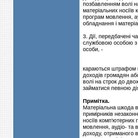
позбавленням волі на
матеріальних носіїв 
програм мовлення, ауд
обладнання і матеріа
3. Дії, передбачені ч
службовою особою з
особи, -
караються штрафом ві
доходів громадян аб
волі на строк до дво
займатися певною дія
Примітка.
Матеріальна шкода в
примірників незакон
носіїв комп'ютерних 
мовлення, аудіо- та в
доходу, отриманого в