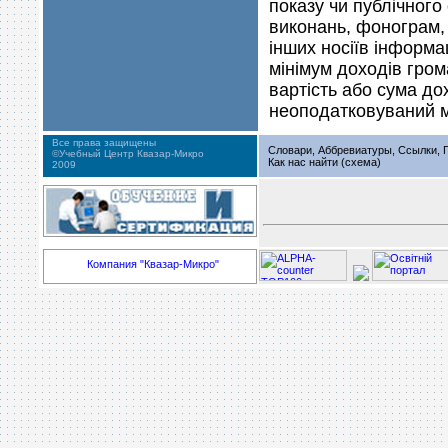
показу чи публічного
виконань, фонограм, 
інших носіїв інформа
мінімум доходів гром
вартість або сума до
неоподатковуваний м
Все права защищены
Словари, Аббревиатуры, Ссылки, Г
©Учебный Центр Квазар-Микро
Как нас найти (схема)
2009
Компания "Квазар-Микро"