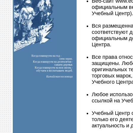
Веб-сайт www.ed
официальным ве
Учебный Центр)
Вся размещенна
соответствуют 
официальным до
Центра.
Все права отно
Когда планируем на год -
сеем зерно.
защищены. Любо
Когда планируем на десятилетия -
сажаем деревья.
Когда планируем на всю жизнь -
оригинальных те
обучаем и воспитываем людей.
торговых марок,
Китайская пословица
Учебного Центр
Любое использо
ссылкой на Уче
Учебный Центр 
только его деят
актуальность и 