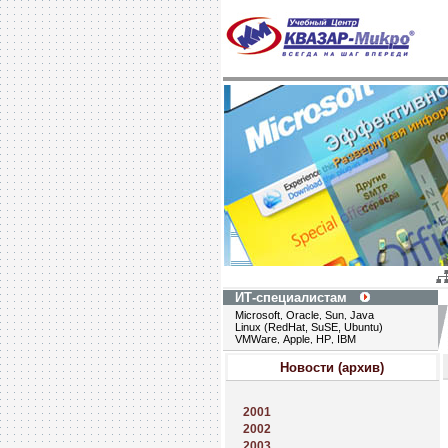
ИТ-специалистам
Microsoft
Oracle
Sun
Java
,
,
,
Linux (RedHat, SuSE, Ubuntu)
VMWare
Apple
HP
IBM
,
,
,
Новости (архив)
2001
2002
2003