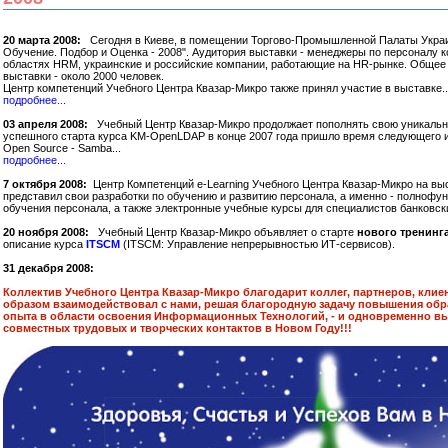
20 марта 2008:
Сегодня в Киеве, в помещении Торгово-Промышленной Палаты Украин
Обучение. Подбор и Оценка - 2008". Аудитория выставки - менеджеры по персоналу 
областях HRM, украинские и российские компании, работающие на HR-рынке. Общее 
выставки - около 2000 человек.
Центр компетенций Учебного Центра Квазар-Микро также принял участие в выставке..
подробнее...
03 апреля 2008:
Учебный Центр Квазар-Микро продолжает пополнять свою уникальну
успешного старта курса KM-OpenLDAP в конце 2007 года пришло время следующего и
Open Source - Samba...
подробнее...
7 октября 2008:
Центр Компетенций e-Learning Учебного Центра Квазар-Микро на вы
представил свои разработки по обучению и развитию персонала, а именно - полноф
обучения персонала, а также электронные учебные курсы для специалистов банковск
20 ноября 2008:
Учебный Центр Квазар-Микро объявляет о старте
нового тренинг
описание курса
ITSCM
(ITSCM: Управление непрерывностью ИТ-сервисов).
31 декабря 2008:
Коллектив Учебного Центра Квазар-Микро благодарит коллег, партнеров, клиен
образом взаимодействовал с нами, решая благородную задачу повышения обра
опыта в области освоения Информационных Технологий, - и одновременно в
совместных трудовых и творческих контактов в Новом Году!!!