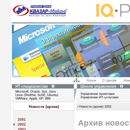
ИТ-специалистам
Школа управления
Microsoft
Oracle
Sun
Java
,
,
,
Управление проектами
Linux (RedHat, SuSE, Ubuntu)
Управление ИТ-услугами
VMWare
Apple
HP
IBM
,
,
,
Новости (архив)
/ Новости (архив) 2002
2001
Архив новос
2002
2003