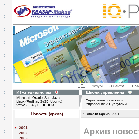
ИТ-специалистам
Школа управления
Microsoft
Oracle
Sun
Java
,
,
,
Управление проектами
Linux (RedHat, SuSE, Ubuntu)
Управление ИТ-услугами
VMWare
Apple
HP
IBM
,
,
,
Новости (архив)
/ Новости (архив) 2001
2001
Архив новос
2002
2003