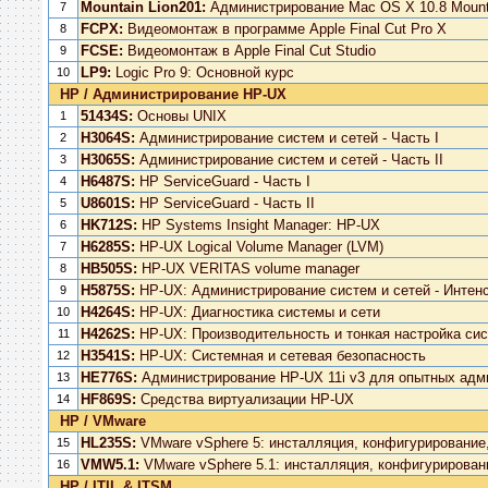
Mountain Lion201:
Администрирование Mac OS X 10.8 Mounta
7
FCPX:
Видеомонтаж в программе Apple Final Cut Pro X
8
FCSE:
Видеомонтаж в Apple Final Cut Studio
9
LP9:
Logic Pro 9: Основной курс
10
HP / Администрирование HP-UX
51434S:
Основы UNIX
1
H3064S:
Администрирование систем и сетей - Часть I
2
H3065S:
Администрирование систем и сетей - Часть II
3
H6487S:
HP ServiceGuard - Часть I
4
U8601S:
HP ServiceGuard - Часть II
5
HK712S:
HP Systems Insight Manager: HP-UX
6
H6285S:
HP-UX Logical Volume Manager (LVM)
7
HB505S:
HP-UX VERITAS volume manager
8
H5875S:
HP-UX: Администрирование систем и сетей - Интен
9
H4264S:
HP-UX: Диагностика системы и сети
10
H4262S:
HP-UX: Производительность и тонкая настройка си
11
H3541S:
HP-UX: Системная и сетевая безопасность
12
HE776S:
Администрирование HP-UX 11i v3 для опытных адм
13
HF869S:
Средства виртуализации HP-UX
14
HP / VMware
HL235S:
VMware vSphere 5: инсталляция, конфигурирование
15
VMW5.1:
VMware vSphere 5.1: инсталляция, конфигурирован
16
HP / ITIL & ITSM