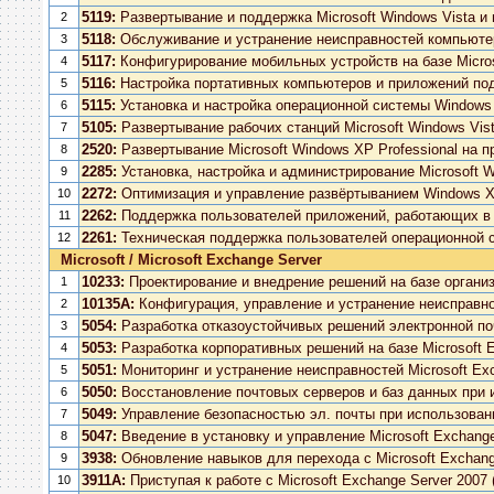
5119:
Развертывание и поддержка Microsoft Windows Vista и
2
5118:
Обслуживание и устранение неисправностей компьютеро
3
5117:
Конфигурирование мобильных устройств на базе Micros
4
5116:
Настройка портативных компьютеров и приложений под
5
5115:
Установка и настройка операционной системы Windows 
6
5105:
Развертывание рабочих станций Microsoft Windows Vis
7
2520:
Развертывание Microsoft Windows XP Professional на 
8
2285:
Установка, настройка и администрирование Microsoft W
9
2272:
Оптимизация и управление развёртыванием Windows XP
10
2262:
Поддержка пользователей приложений, работающих в 
11
2261:
Техническая поддержка пользователей операционной с
12
Microsoft / Microsoft Exchange Server
10233:
Проектирование и внедрение решений на базе организа
1
10135A:
Конфигурация, управление и устранение неисправнос
2
5054:
Разработка отказоустойчивых решений электронной поч
3
5053:
Разработка корпоративных решений на базе Microsoft 
4
5051:
Мониторинг и устранение неисправностей Microsoft Ex
5
5050:
Восстановление почтовых серверов и баз данных при и
6
5049:
Управление безопасностью эл. почты при использовани
7
5047:
Введение в установку и управление Microsoft Exchange
8
3938:
Обновление навыков для перехода с Microsoft Exchange
9
3911A:
Приступая к работе с Microsoft Exchange Server 2007 (
10