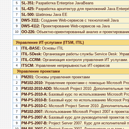
SL-351:
Разработка Enterprise JavaBeans
5
SL-425:
Разработка архитектур для приложений Java Enterpri
6
SL-500:
Шаблоны Java EE
7
DWS-3111:
Создание Web-сервисов с технологией Java
8
DWS-4112:
Проектирование Web-сервисов на Java
9
OO-226:
Объектно-ориентированный анализ и проектировани
10
Управление ИТ-услугами (ITSM, ITIL)
ITIL-BASE:
Основы ITIL
1
ITIL-SDesk:
Организация работы службы Service Desk: Упра
2
ITIL-CCRM:
Организация контроля управления ИТ услугами.
3
ITSCM:
Управление непрерывностью ИТ-сервисов
4
Управление проектами
PM201:
Основы управления проектами
1
PM102-2010:
Управление проектами с помощью Microsoft Pro
2
PM102-2010-ADD:
Microsoft Project 2010. Дополнительные т
3
PM-PS-2010-A:
Базовый курс по использованию Microsoft Pro
4
PM-PS-2010-B:
Базовый курс по использованию Microsot Proj
5
PM-PS-2010-C:
Microsoft Project Server 2010. Дополнительн
6
PM102-2007:
Использование Microsoft Project 2007 в проекта
7
PM-PS-2007-A:
Базовый курс для руководителей проектов по 
8
PM-PS-2007-B:
Project Server 2007. Курс для исполнителей 
9
PM-PS-2007-C:
Project Server 2007. Дополнительные темы
10