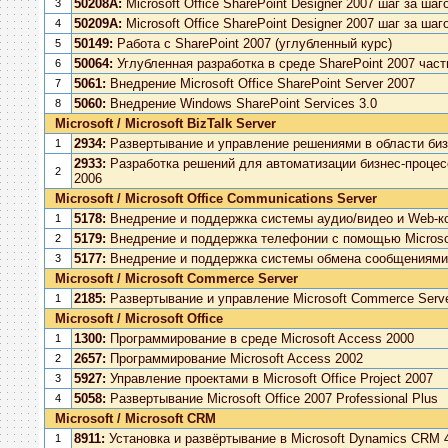
50208A:
Microsoft Office SharePoint Designer 2007 шаг за шаг
3
50209A:
Microsoft Office SharePoint Designer 2007 шаг за шаг
4
50149:
Работа с SharePoint 2007 (углубленный курс)
5
50064:
Углубленная разработка в среде SharePoint 2007 част
6
5061:
Внедрение Microsoft Office SharePoint Server 2007
7
5060:
Внедрение Windows SharePoint Services 3.0
8
Microsoft / Microsoft BizTalk Server
2934:
Развертывание и управление решениями в области бизне
1
2933:
Разработка решений для автоматизации бизнес-процесс
2
2006
Microsoft / Microsoft Office Communications Server
5178:
Внедрение и поддержка системы аудио/видео и Web-кон
1
5179:
Внедрение и поддержка телефонии с помощью Microsoft
2
5177:
Внедрение и поддержка системы обмена сообщениями с
3
Microsoft / Microsoft Commerce Server
2185:
Развертывание и управление Microsoft Commerce Serve
1
Microsoft / Microsoft Office
1300:
Программирование в среде Microsoft Access 2000
1
2657:
Программирование Microsoft Access 2002
2
5927:
Управление проектами в Microsoft Office Project 2007
3
5058:
Развертывание Microsoft Office 2007 Professional Plus
4
Microsoft / Microsoft CRM
8911:
Установка и развёртывание в Microsoft Dynamics CRM 4.0
1