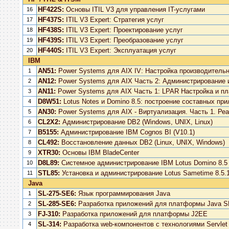
HF422S:
Основы ITIL V3 для управления IT-услугами
16
HF437S:
ITIL V3 Expert: Стратегия услуг
17
HF438S:
ITIL V3 Expert: Проектирование услуг
18
HF439S:
ITIL V3 Expert: Преобразование услуг
19
HF440S:
ITIL V3 Expert: Эксплуатация услуг
20
IBM
AN51:
Power Systems для AIX IV: Настройка производитель
1
AN12:
Power Systems для AIX Часть 2: Администрирование 
2
AN11:
Power Systems для AIX Часть 1: LPAR Настройка и п
3
D8W51:
Lotus Notes и Domino 8.5: построение составных пр
4
AN30:
Power Systems для AIX - Виртуализация. Часть 1. Ре
5
CL2X2:
Администрирование DB2 (Windows, UNIX, Linux)
6
В5155:
Администрирование IBM Cognos BI (V10.1)
7
CL492:
Восстановление данных DB2 (Linux, UNIX, Windows)
8
XTR30:
Основы IBM BladeCenter
9
D8L89:
Системное администрирование IBM Lotus Domino 8.5
10
STL85:
Установка и администрирование Lotus Sametime 8.5.
11
Java
SL-275-SE6:
Язык программирования Java
1
SL-285-SE6:
Разработка приложений для платформы Java S
2
FJ-310:
Разработка приложений для платформы J2EE
3
SL-314:
Разработка web-компонентов с технологиями Servlet
4