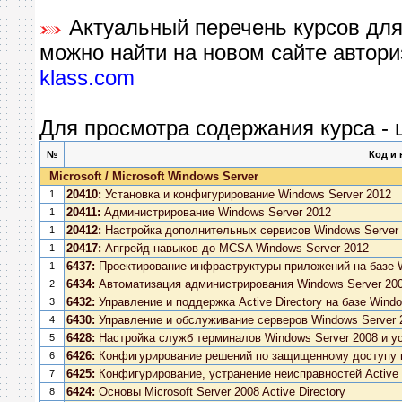
Актуальный перечень курсов для
можно найти на новом сайте авториз
klass.com
Для просмотра содержания курса - 
№
Код и
Microsoft / Microsoft Windows Server
20410:
Установка и конфигурирование Windows Server 2012
1
20411:
Администрирование Windows Server 2012
1
20412:
Настройка дополнительных сервисов Windows Server
1
20417:
Апгрейд навыков до MCSA Windows Server 2012
1
6437:
Проектирование инфраструктуры приложений на базе W
1
6434:
Автоматизация администрирования Windows Server 20
2
6432:
Управление и поддержка Active Directory на базе Windo
3
6430:
Управление и обслуживание серверов Windows Server 
4
6428:
Настройка служб терминалов Windows Server 2008 и ус
5
6426:
Конфигурирование решений по защищенному доступу н
6
6425:
Конфигурирование, устранение неисправностей Active D
7
6424:
Основы Microsoft Server 2008 Active Directory
8