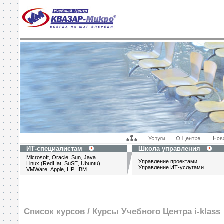
ИТ-специалистам
Школа управления
Microsoft
Oracle
Sun
Java
,
,
,
Управление проектами
Linux (RedHat, SuSE, Ubuntu)
Управление ИТ-услугами
VMWare
Apple
HP
IBM
,
,
,
Список курсов /
Курсы Учебного Центра i-klass