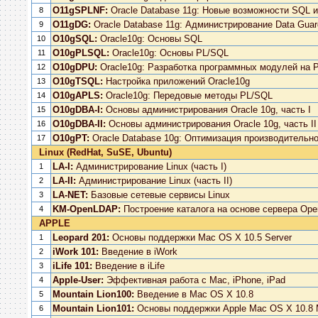
O11gSPLNF:
Oracle Database 11g: Новые возможности SQL 
8
O11gDG:
Oracle Database 11g: Администрирование Data Guar
9
O10gSQL:
Oracle10g: Основы SQL
10
O10gPLSQL:
Oracle10g: Основы PL/SQL
11
O10gDPU:
Oracle10g: Разработка программных модулей на 
12
O10gTSQL:
Настройка приложений Oracle10g
13
O10gAPLS:
Oracle10g: Передовые методы PL/SQL
14
O10gDBA-I:
Основы администрирования Oracle 10g, часть I
15
O10gDBA-II:
Основы администрирования Oracle 10g, часть II
16
O10gPT:
Oracle Database 10g: Оптимизация производительн
17
Linux (RedHat, SuSE, Ubuntu)
LA-I:
Администрирование Linux (часть I)
1
LA-II:
Администрирование Linux (часть II)
2
LA-NET:
Базовые сетевые сервисы Linux
3
KM-OpenLDAP:
Построение каталога на основе сервера Op
4
APPLE
Leopard 201:
Основы поддержки Mac OS X 10.5 Server
1
iWork 101:
Введение в iWork
2
iLife 101:
Введение в iLife
3
Apple-User:
Эффективная работа с Mac, iPhone, iPad
4
Mountain Lion100:
Введение в Mac OS X 10.8
5
Mountain Lion101:
Основы поддержки Apple Mac OS X 10.8 M
6