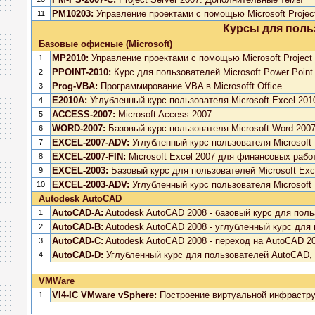
PM10203:
Управление проектами с помощью Microsoft Projec
11
Курсы для поль
Базовые офисные (Microsoft)
MP2010:
Управление проектами с помощью Microsoft Project
1
PPOINT-2010:
Курс для пользователей Microsoft Power Point
2
Prog-VBA:
Программирование VBA в Microsofft Office
3
E2010A:
Углубленный курс пользователя Microsoft Excel 201
4
ACCESS-2007:
Microsoft Access 2007
5
WORD-2007:
Базовый курс пользователя Microsoft Word 200
6
EXCEL-2007-ADV:
Углубленный курс пользователя Microsoft 
7
EXCEL-2007-FIN:
Microsoft Excel 2007 для финансовых рабо
8
EXCEL-2003:
Базовый курс для пользователей Microsoft Exc
9
EXCEL-2003-ADV:
Углубленный курс пользователя Microsoft 
10
Autodesk AutoCAD
AutoCAD-A:
Autodesk AutoCAD 2008 - базовый курс для пол
1
AutoCAD-B:
Autodesk AutoCAD 2008 - углубленный курс для
2
AutoCAD-C:
Autodesk AutoCAD 2008 - переход на AutoCAD 20
3
AutoCAD-D:
Углубленный курс для пользователей AutoCAD, 
4
VMWare
VI4-IC VMware vSphere:
Построение виртуальной инфраструк
1