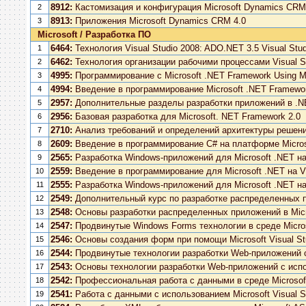
8912:
Кастомизация и конфигурация Microsoft Dynamics CRM
2
8913:
Приложения Microsoft Dynamics CRM 4.0
3
Microsoft / Разработка ПО
6464:
Технология Visual Studio 2008: ADO.NET 3.5 Visual Stu
1
6462:
Технология организации рабочими процессами Visual St
2
4995:
Программирование с Microsoft .NET Framework Using Mic
3
4994:
Введение в программирование Microsoft .NET Framework A
4
2957:
Дополнительные разделы разработки приложений в .N
5
2956:
Базовая разработка для Microsoft. NET Framework 2.0
6
2710:
Анализ требований и определений архитектуры решений
7
2609:
Введение в программирование C# на платформе Micros
8
2565:
Разработка Windows-приложений для Microsoft .NET на
9
2559:
Введение в программирование для Microsoft .NET на Vi
10
2555:
Разработка Windows-приложений для Microsoft .NET на
11
2549:
Дополнительный курс по разработке распределенных пр
12
2548:
Основы разработки распределенных приложений в Micro
13
2547:
Продвинутые Windows Forms технологии в среде Microso
14
2546:
Основы создания форм при помощи Microsoft Visual St
15
2544:
Продвинутые технологии разработки Web-приложений с
16
2543:
Основы технологии разработки Web-приложений с испо
17
2542:
Профессиональная работа с данными в среде Microsoft 
18
2541:
Работа с данными с использованием Microsoft Visual S
19