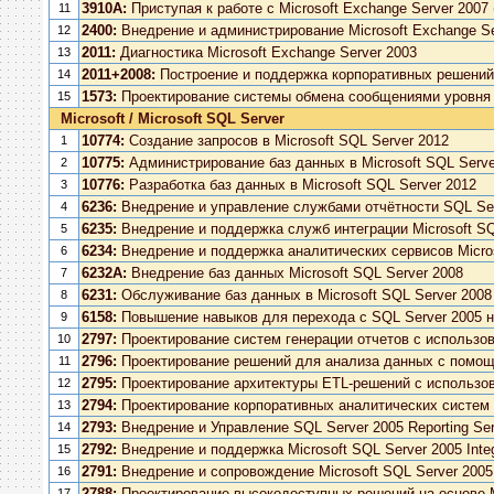
3910A:
Приступая к работе с Microsoft Exchange Server 2007 
11
2400:
Внедрение и администрирование Microsoft Exchange Se
12
2011:
Диагностика Microsoft Exchange Server 2003
13
2011+2008:
Построение и поддержка корпоративных решений н
14
1573:
Проектирование системы обмена сообщениями уровня п
15
Microsoft / Microsoft SQL Server
10774:
Создание запросов в Microsoft SQL Server 2012
1
10775:
Администрирование баз данных в Microsoft SQL Serve
2
10776:
Разработка баз данных в Microsoft SQL Server 2012
3
6236:
Внедрение и управление службами отчётности SQL Ser
4
6235:
Внедрение и поддержка служб интеграции Microsoft SQ
5
6234:
Внедрение и поддержка аналитических сервисов Micros
6
6232A:
Внедрение баз данных Microsoft SQL Server 2008
7
6231:
Обслуживание баз данных в Microsoft SQL Server 2008
8
6158:
Повышение навыков для перехода с SQL Server 2005 н
9
2797:
Проектирование систем генерации отчетов с использова
10
2796:
Проектирование решений для анализа данных с помощь
11
2795:
Проектирование архитектуры ETL-решений с использован
12
2794:
Проектирование корпоративных аналитических систем (B
13
2793:
Внедрение и Управление SQL Server 2005 Reporting Ser
14
2792:
Внедрение и поддержка Microsoft SQL Server 2005 Integ
15
2791:
Внедрение и сопровождение Microsoft SQL Server 2005 
16
2788:
Проектирование высокодоступных решений на основе Mi
17