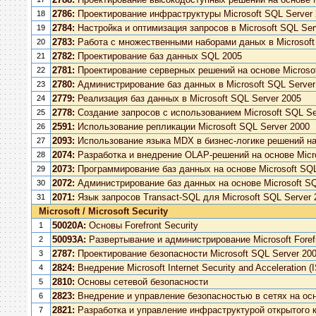
2786:
Проектирование инфраструктуры Microsoft SQL Server
18
2784:
Настройка и оптимизация запросов в Microsoft SQL Ser
19
2783:
Работа с множественными наборами даных в Microsoft
20
2782:
Проектирование баз данных SQL 2005
21
2781:
Проектирование серверных решений на основе Microsof
22
2780:
Администрирование баз данных в Microsoft SQL Server
23
2779:
Реализация баз данных в Microsoft SQL Server 2005
24
2778:
Создание запросов с использованием Microsoft SQL Se
25
2591:
Использование репликации Microsoft SQL Server 2000
26
2093:
Использование языка MDX в бизнес-логике решений на 
27
2074:
Разработка и внедрение OLAP-решений на основе Micro
28
2073:
Программирование баз данных на основе Microsoft SQL
29
2072:
Администрирование баз данных на основе Microsoft SQ
30
2071:
Язык запросов Transact-SQL для Microsoft SQL Server 
31
Microsoft / Microsoft Security
50020A:
Основы Forefront Security
1
50093A:
Развертывание и администрирование Microsoft Forefro
2
2787:
Проектирование безопасности Microsoft SQL Server 20
3
2824:
Внедрение Microsoft Internet Security and Acceleration (
4
2810:
Основы сетевой безопасности
5
2823:
Внедрение и управление безопасностью в сетях на осн
6
2821:
Разработка и управление инфраструктурой открытого 
7