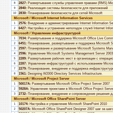
2827:
Развертывание службы управления правами (RMS) Mic
8
2840:
Реализация системы безопасности для приложений
9
2830:
Планирование безопасности для сетей Microsoft
10
Microsoft / Microsoft Internet Information Services
2576:
Внедрение и администрирование Internet Information Serv
1
6427:
Настройка и устранение неполадок служб Internet Infor
2
Microsoft / Управление инфраструктурой
7034:
Развёртывание и поддержка Microsoft Office Live Commu
1
6451:
Планирование, развертывание и поддержка Microsoft Sy
2
2597:
Планирование и развертывание Microsoft Systems Man
3
2596:
Управление Microsoft Systems Management Server 2003
4
2289:
Развертывание рабочих мест в организации с операцион
5
2287:
Управление инфраструктурой с использованием Microso
6
2279:
Планирование, внедрение и поддержка инфраструктуры с
7
1561:
Designing W2000 Directory Services Infrastructure.
8
Microsoft / Microsoft Project Server
50017A:
Развертывание Microsoft Office Project Server 2007
1
5928А:
Управление проектами в Microsoft Office Project Serve
2
2732:
Планирование, внедрение и сопровождение решения дл
3
Microsoft / Microsoft Office SharePoint Server
10174:
Настройка и управление Microsoft SharePoint 2010
1
50207A:
Microsoft Office SharePoint Designer 2007 шаг за шаг
2