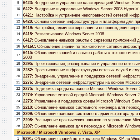
6423:
Внедрение и управление кластеризацией Windows Serv
9
6422:
Внедрение и управление Windows Server 2008 Hyper-V
10
6421:
Настройка и устранение неисправностей сетевой инфр
11
6420:
Основы сетевой инфраструктуры и платформы для при
12
6419:
Настройка, администрирование и сопровождение сервер
13
6418:
Развертывание Windows Server 2008
14
6417:
Обновление навыков работы с сервером приложений дл
15
6416C:
Обновление знаний по технологиям сетевой инфрастру
16
6415:
Обновление знаний и навыков работы с технологиями 
17
2008
2395:
Проектирование, развертывание и управление сетевым
18
2282:
Проектирование инфраструктуры сетевых служб и службы
19
2277:
Внедрение, управление и поддержка сетевой инфрастр
20
2276:
Внедрение сетевой инфраструктуры на основе Microsof
21
2275:
Поддержка среды на основе Microsoft Windows Server 
22
2274:
Управление сетевой средой Microsoft Windows Server 
23
2273:
Управление и поддержка среды Microsoft Windows Serv
24
2210:
Обновление навыков системного инженера для перехода
25
2209:
Обновление навыков системного администратора для пе
26
2208:
Расширение практических навыков по управлению Micro
27
2207:
Обновление навыков для перехода с Microsoft Windows
28
Microsoft / Microsoft Windows 7, Vista, XP
6291:
Обновление знаний по технологии Windows XP до Win
1