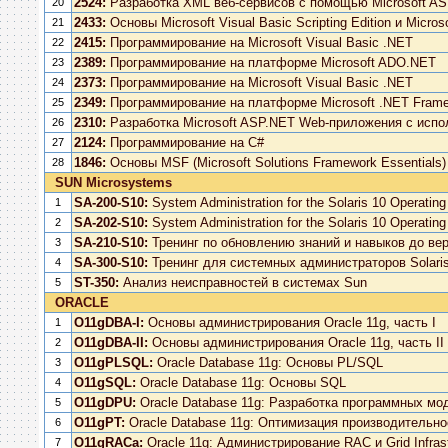
2524:
Разработка XML веб-сервисов c помощью Microsoft A
20
2433:
Основы Microsoft Visual Basic Scripting Edition и Micros
21
2415:
Программирование на Microsoft Visual Basic .NET
22
2389:
Программирование на платформе Microsoft ADO.NET
23
2373:
Программирование на Microsoft Visual Basic .NET
24
2349:
Программирование на платформе Microsoft .NET Framewo
25
2310:
Разработка Microsoft ASP.NET Web-приложения с испол
26
2124:
Программирование на C#
27
1846:
Основы MSF (Microsoft Solutions Framework Essentials)
28
SUN Microsystems
SA-200-S10:
System Administration for the Solaris 10 Operatin
1
SA-202-S10:
System Administration for the Solaris 10 Operatin
2
SA-210-S10:
Тренинг по обновлению знаний и навыков до верс
3
SA-300-S10:
Тренинг для системных администраторов Solaris
4
ST-350:
Анализ неисправностей в системах Sun
5
ORACLE
O11gDBA-I:
Основы администрирования Oracle 11g, часть I
1
O11gDBA-II:
Основы администрирования Oracle 11g, часть II
2
O11gPLSQL:
Oracle Database 11g: Основы PL/SQL
3
O11gSQL:
Oracle Database 11g: Основы SQL
4
O11gDPU:
Oracle Database 11g: Разработка программных мо
5
O11gPT:
Oracle Database 11g: Оптимизация производительно
6
O11gRACa:
Oracle 11g: Администрирование RAC и Grid Infras
7