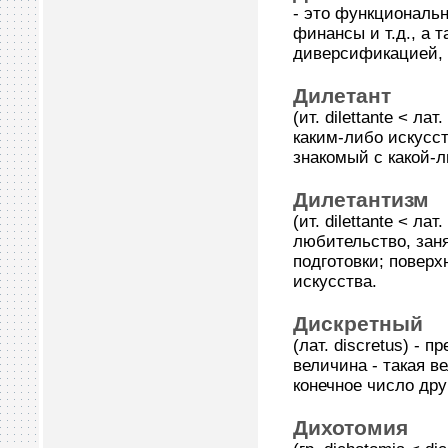
- это функциональ
финансы и т.д., а 
диверсификацией, 
Дилетант
(ит. dilettante < л
каким-либо искусст
знакомый с какой-л
Дилетантизм
(ит. dilettante < л
любительство, зан
подготовки; поверх
искусства.
Дискретный
(лат. discretus) -
величина - такая 
конечное число дру
Дихотомия