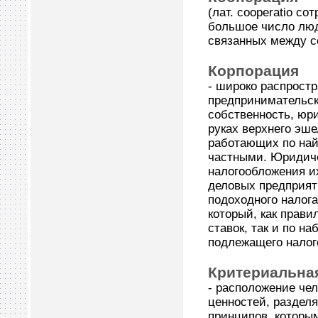
(лат. cooperatio с
большое число люд
связанных между с
Корпорация
- широко распрост
предпринимательс
собственность, юр
руках верхнего эш
работающих по найм
частными. Юридиче
налогообложения и
деловых предприят
подоходного налог
который, как прави
ставок, так и по на
подлежащего налог
Критериальна
- расположение че
ценностей, раздел
принципов, которым