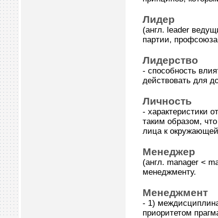
Лидер
(англ. leader веду
партии, профсоюза 
Лидерство
- способность вли
действовать для д
Личность
- характеристики о
таким образом, чт
лица к окружающей
Менеджер
(англ. manager < m
менеджменту.
Менеджмент
- 1) междисциплин
приоритетом прагма