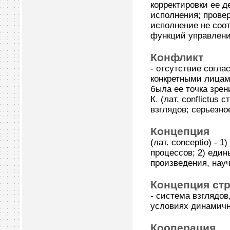
корректировки ее д
исполнения; прове
исполнение не соо
функций управлени
Конфликт
- отсутствие согла
конкретными лицам
была ее точка зрен
К. (лат. conflictus
взглядов; серьезно
Концепция
(лат. conceptio) - 
процессов; 2) еди
произведения, научн
Концепция ст
- система взглядов
условиях динамичн
Кооперация