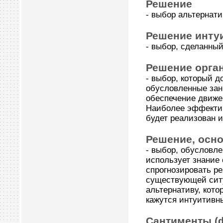
Решение
- выбор альтернати
Решение инту
- выбор, сделанный
Решение орга
- выбор, который д
обусловленные зан
обеспечение движе
Наиболее эффекти
будет реализован 
Решение, осн
- выбор, обусловл
использует знание 
спрогнозировать р
существующей ситу
альтернативу, кото
кажутся интуитивны
Сантименты (ф