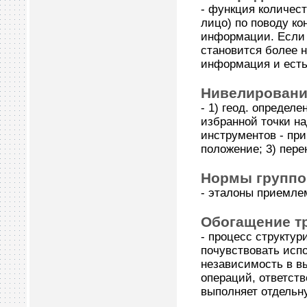
- функция количес
лицо) по поводу ко
информации. Если 
становится более н
информация и есть
Нивелирование 
- 1) геод. определ
избранной точки на
инструментов - пр
положение; 3) пере
Нормы групп
- эталоны приемле
Обогащение т
- процесс структур
почувствовать исп
независимость в в
операций, ответств
выполняет отдельн