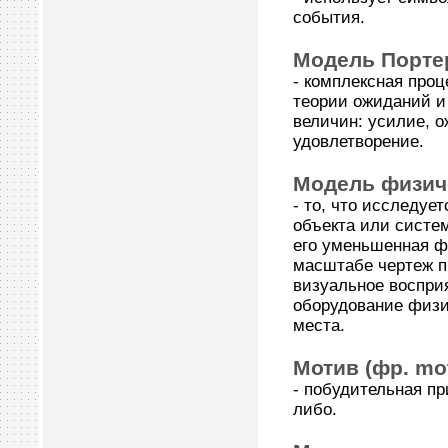
события.
Модель Порте
- комплексная про
теории ожиданий и
величин: усилие, о
удовлетворение.
Модель физич
- то, что исследу
объекта или систе
его уменьшенная ф
масштабе чертеж п
визуальное восприя
оборудование физи
места.
Мотив (фр. mot
- побудительная пр
либо.