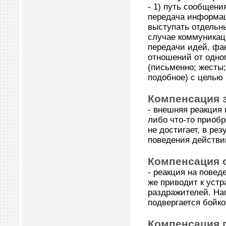
- 1) путь сообщени
передача информац
выступать отдельны
случае коммуникац
передачи идей, фа
отношений от одно
(письменно; жесты; 
подобное) с целью 
Компенсация з
- внешняя реакция 
либо что-то приобре
не достигает, в ре
поведения действи
Компенсация 
- реакция на повед
же приводит к уст
раздражителей. На
подвергается бойк
Компенсация 