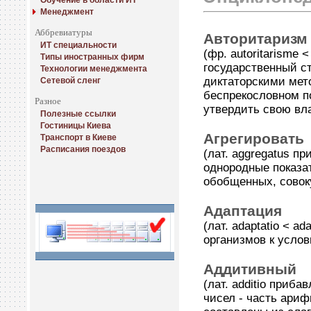
Обучение в области ИТ
Менеджмент
Аббревиатуры
Авторитаризм
ИТ специальности
(фр. autoritarisme 
Типы иностранных фирм
государственный с
Технологии менеджмента
диктаторскими мет
Сетевой сленг
беспрекословном п
Разное
утвердить свою вла
Полезные ссылки
Гостиницы Киева
Агрегировать
Транспорт в Киеве
Расписания поездов
(лат. aggregatus п
однородные показа
обобщенных, совок
Адаптация
(лат. adaptatio < 
организмов к усло
Аддитивный
(лат. additio приб
чисел - часть ариф