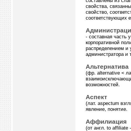
составлены из слаг
свойства, связанн
свойство, соответс
соответствующих ег
Администрац
- составная часть
корпоративной пол
распределением и 
администратора и т
Альтернатива
(фр. alternative < 
взаимоисключающим
возможностей.
Аспект
(лат. aspectum взгл
явление, понятие.
Аффилиация
(от англ. to affili