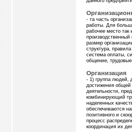
данного предприяти
Организацион
- та часть организ
работы. Для больш
рабочее место так 
производственный 
размер организаци
структура, правила
система оплаты, с
общение, трудовые 
Организация
- 1) группа людей,
достижения общей 
деятельности, пре
комбинирующий тр
наделенных качест
обеспечиваются на
позитивного и скоо
процесс распредел
координация их де