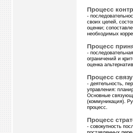
Процесс конт
- последовательно
своих целей, состо
оценки; сопоставл
необходимых корр
Процесс прин
- последовательна
ограничений и кри
оценка альтернатив
Процесс связ
- деятельность, п
управления: плани
Основные связующи
(коммуникация). Р
процесс.
Процесс стра
- совокупность по
поставленных пере