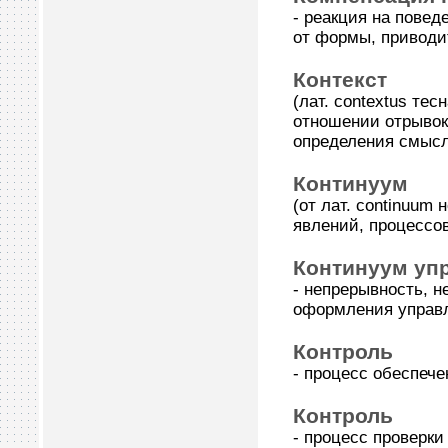
- реакция на повед
от формы, приводи
Контекст
(лат. contеxtus те
отношении отрывок
определения смысл
Континуум
(от лат. continuum
явлений, процессов
Континуум уп
- непрерывность, н
оформления управл
Контроль
- процесс обеспеч
Контроль
- процесс проверки