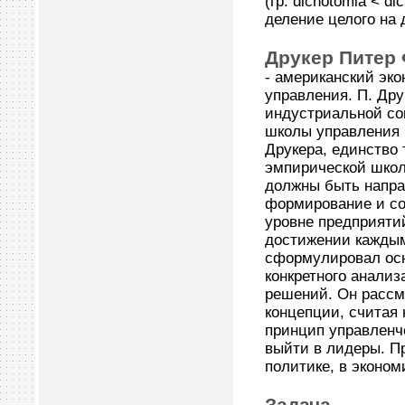
(гр. dichotomia < d
деление целого на 
Друкер Питер Ф
- американский эко
управления. П. Дру
индустриальной соц
школы управления и
Друкера, единство 
эмпирической школ
должны быть напра
формирование и со
уровне предприятий
достижении каждым
сформулировал осн
конкретного анали
решений. Он рассм
концепции, считая
принцип управленч
выйти в лидеры. Пр
политике, в эконом
Задача