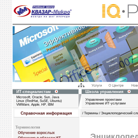
ИТ-специалистам
Школа управления
Microsoft
Oracle
Sun
Java
,
,
,
Управление проектами
Linux (RedHat, SuSE, Ubuntu)
Управление ИТ-услугами
VMWare
Apple
HP
IBM
,
,
,
Справочная информация
/ Термины / Энциклопедический с
Терминология
Обучение взрослых
Энциклопед