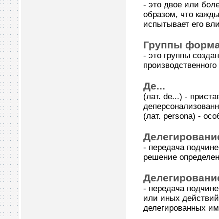
- это двое или бо
образом, что кажды
испытывает его вл
Группы форм
- это группы созда
производственного
Де...
(лат. de...) - прис
деперсонализованн
(лат. persona) - ос
Делегировани
- передача подчин
решение определен
Делегировани
- передача подчин
или иных действий
делегированных им