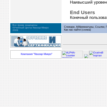
Наивысший уровень 
End Users
Конечный пользова
Все права защищены
Словари, Аббревиатуры, Ссылки, Г
©Учебный Центр Квазар-Микро
Как нас найти (схема)
2009
Компания "Квазар-Микро"