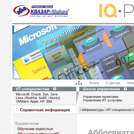
ИТ-специалистам
Школа управления
Microsoft
Oracle
Sun
Java
,
,
,
Управление проектами
Linux (RedHat, SuSE, Ubuntu)
Управление ИТ-услугами
VMWare
Apple
HP
IBM
,
,
,
Справочная информация
/ Аббревиатуры / ИТ-специальност
Терминология
Обучение взрослых
Аббревиату