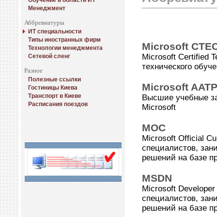
Обучение в области ИТ
Менеджмент
Аббревиатуры
ИТ специальности
Типы иностранных фирм
Microsoft CTE
Технологии менеджмента
Microsoft Certified
Сетевой сленг
технического обуче
Разное
Полезные ссылки
Microsoft AAT
Гостиницы Киева
Транспорт в Киеве
Высшие учебные з
Расписания поездов
Microsoft
MOC
Microsoft Official 
специалистов, зан
решений на базе пр
MSDN
Microsoft Develope
специалистов, зан
решений на базе пр