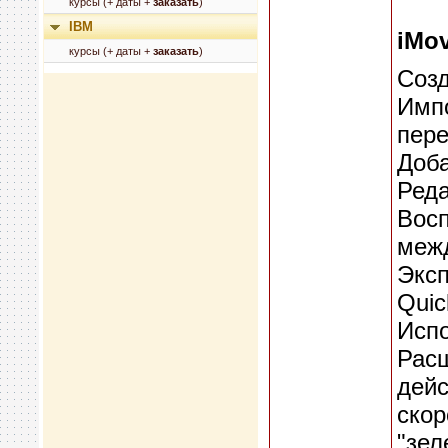
курсы (+ даты +
заказать
)
IBM
iMov
курсы (+ даты +
заказать
)
Созд
Импо
пере
Доба
Реда
Восп
межд
Эксп
Quic
Испо
Рас
дей
скор
"зел