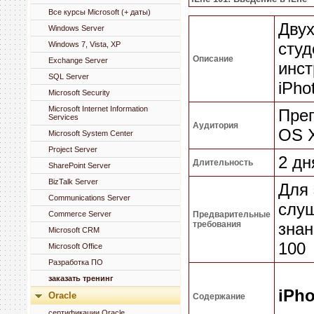
Все курсы Microsoft (+ даты)
Двух
Windows Server
студ
Windows 7, Vista, XP
Описание
Exchange Server
инст
SQL Server
iPho
Microsoft Security
Microsoft Internet Information
Преп
Services
Аудитория
OS 
Microsoft System Center
Project Server
2 дн
Длительность
SharePoint Server
BizTalk Server
Для 
Communications Server
слу
Commerce Server
Предварительные
требования
знан
Microsoft CRM
100
Microsoft Office
Разработка ПО
заказать тренинг
iPho
Oracle
Содержание
сертификации Oracle