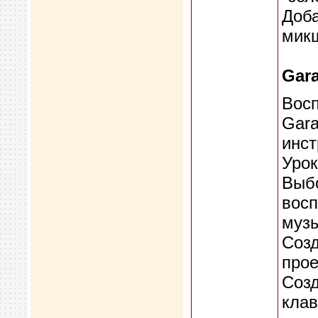
Доба
микш
Gar
Вос
Gar
инст
Урок
Выб
восп
музы
Созд
прое
Созд
клав