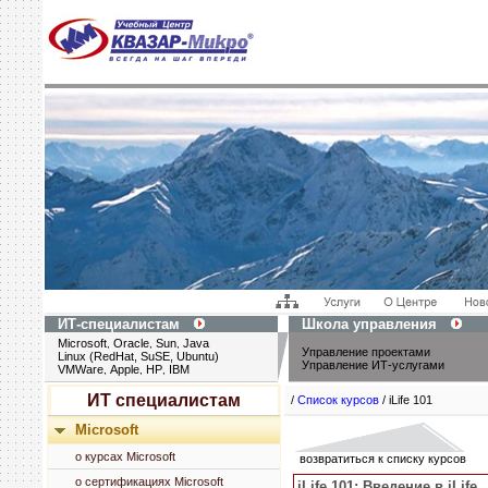
ИТ-специалистам
Школа управления
Microsoft
Oracle
Sun
Java
,
,
,
Управление проектами
Linux (RedHat, SuSE, Ubuntu)
Управление ИТ-услугами
VMWare
Apple
HP
IBM
,
,
,
ИТ специалистам
/
Список курсов
/ iLife 101
Microsoft
о курсах Microsoft
возвратиться к списку курсов
о сертификациях Microsoft
iLife 101:
Введение в iLife