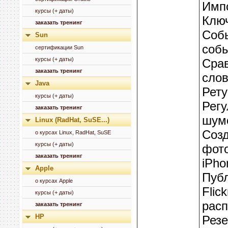
Импо
курсы (+ даты)
Ключ
заказать тренинг
Соб
Sun
собы
сертификации Sun
курсы (+ даты)
Срав
заказать тренинг
слов
Java
Рету
курсы (+ даты)
Регу
заказать тренинг
шумо
Linux (RadHat, SuSE...)
Созд
о курсах Linux, RadHat, SuSE
курсы (+ даты)
фото
заказать тренинг
iPho
Apple
Публ
о курсах Apple
Flic
курсы (+ даты)
расп
заказать тренинг
HP
Резе