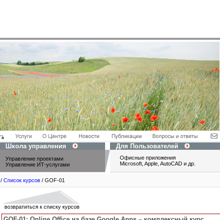
Школа управления
Для Пользователей
Офисные приложения
Управление проектами
Microsoft, Apple, AutoCAD и др.
Управление ИТ-услугами
/
Список курсов
/ GOF-01
возвратиться к списку курсов
GOF-01:
Online Office на базе Google Apps – комплексный курс