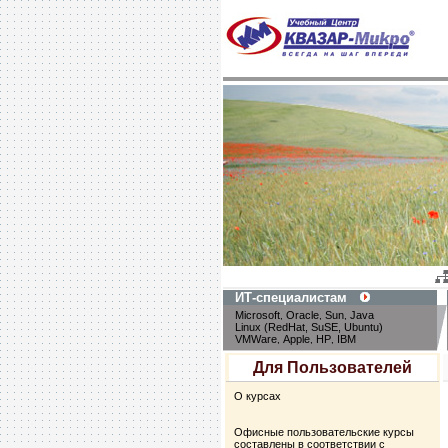
ИТ-специалистам
Microsoft
Oracle
Sun
Java
,
,
,
Linux (RedHat, SuSE, Ubuntu)
VMWare
Apple
HP
IBM
,
,
,
Для Пользователей
О курсах
Офисные пользовательские курсы
составлены в соответствии с