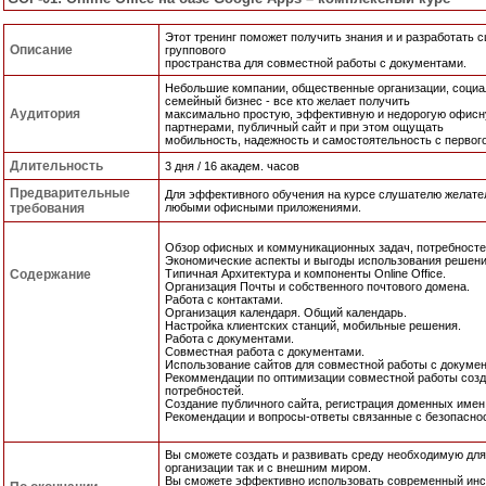
Этот тренинг поможет получить знания и и разработать 
Описание
группового
пространства для совместной работы с документами.
Небольшие компании, общественные организации, социа
семейный бизнес - все кто желает получить
Аудитория
максимально простую, эффективную и недорогую офисну
партнерами, публичный сайт и при этом ощущать
мобильность, надежность и самостоятельность с первого
Длительность
3 дня / 16 академ. часов
Предварительные
Для эффективного обучения на курсе слушателю желате
требования
любыми офисными приложениями.
Обзор офисных и коммуникационных задач, потребностей
Экономические аспекты и выгоды использования решений 
Содержание
Типичная Архитектура и компоненты Online Office.
Организация Почты и собственного почтового домена.
Работа с контактами.
Организация календаря. Общий календарь.
Настройка клиентских станций, мобильные решения.
Работа с документами.
Совместная работа с документами.
Использование сайтов для совместной работы с докуме
Рекоммендации по оптимизации совместной работы со
потребностей.
Создание публичного сайта, регистрация доменных имен 
Рекомендации и вопросы-ответы связанные с безопасно
Вы сможете создать и развивать среду необходимую для
организации так и с внешним миром.
Вы сможете эффективно использовать современный инст