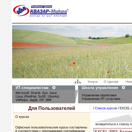
ИТ-специалистам
Школа управления
Microsoft
Oracle
Sun
Java
,
,
,
Управление проектами
Linux (RedHat, SuSE, Ubuntu)
Управление ИТ-услугами
VMWare
Apple
HP
IBM
,
,
,
Для Пользователей
/
Список курсов
/ EXCEL-
О курсах
возвратиться к списку 
Офисные пользовательские курсы составлены
в соответствии с программами сертификации
EXCEL-2003:
Базовы