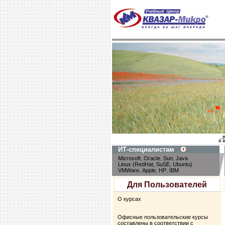
ИТ-специалистам
Microsoft
Oracle
Sun
Java
,
,
,
Linux (RedHat, SuSE, Ubuntu)
VMWare
Apple
HP
IBM
,
,
,
Для Пользователей
О курсах
Офисные пользовательские курсы
составлены в соответствии с