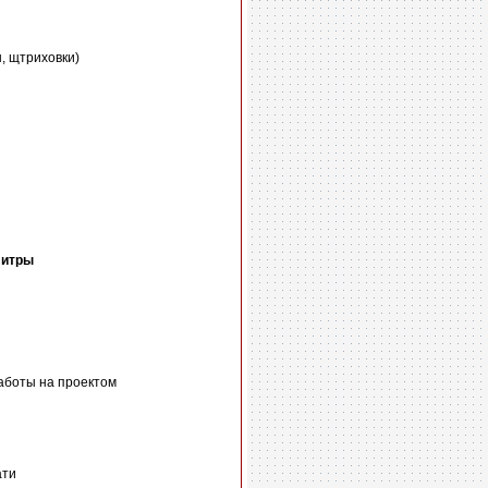
, щтриховки)
литры
аботы на проектом
ати