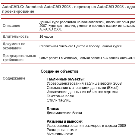
AutoCAD-C: Autodesk AutoCAD 2008 - переход на AutoCAD 2008 - ад
проектирование
Данный курс рассчитан на пользователей, имеющих опыт раб
Описание
2007. Курс дает знания, умения и прочные навыки использо
AutoCAD 2008.
Длительность
16 часов
Документ по
Сертификат Учебного Центра о прослушанном курсе
окончании
Предварительные
Опыт работы в Windows, навыки работы в Autodesk AutoCAD в
требования
Создание объектов
Содержание
Табличные объекты:
Усовершенствования таблиц в версии 2008
Связывание с внешними данными (Excel)
Извлечение данных из объектов чертежа
Текстовые поля
Стили таблиц
Блоки:
Динамические блоки
Размеры и выноски:
Усовершенствования размеров в версии 2008
Размерные стили
Мультивыноски