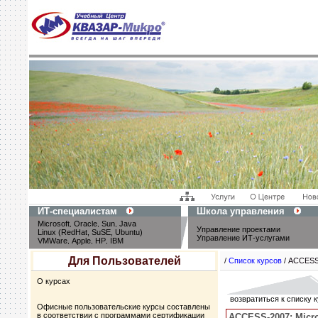
ИТ-специалистам
Школа управления
Microsoft
Oracle
Sun
Java
,
,
,
Управление проектами
Linux (RedHat, SuSE, Ubuntu)
Управление ИТ-услугами
VMWare
Apple
HP
IBM
,
,
,
Для Пользователей
/
Список курсов
/ ACCESS
О курсах
возвратиться к списку 
Офисные пользовательские курсы составлены
в соответствии с программами сертификации
ACCESS-2007:
Micro