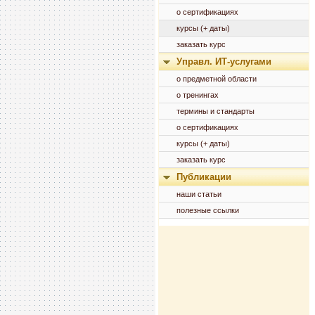
о сертификациях
курсы (+ даты)
заказать курс
Управл. ИТ-услугами
о предметной области
о тренингах
термины и стандарты
о сертификациях
курсы (+ даты)
заказать курс
Публикации
наши статьи
полезные ссылки