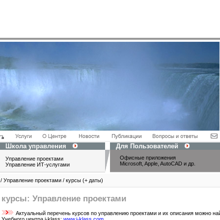
Школа управления
Для Пользователей
Офисные приложения
Управление проектами
Microsoft, Apple, AutoCAD и др.
Управление ИТ-услугами
/ Управление проектами / курсы (+ даты)
курсы: Управление проектами
Актуальный перечень курсов по управлению проектами и их описания можно най
Учебного центра i-klass:
www.i-klass.com