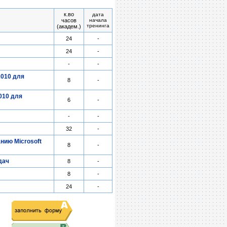
к.во
дата
часов
начала
тренинга
(академ.)
24
-
24
-
-
-
2010 для
8
-
010 для
6
-
-
-
32
-
нию Microsoft
8
-
дач
8
-
8
-
24
-