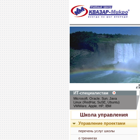
ИТ-специалистам
Microsoft
Oracle
Sun
Java
,
,
,
Linux (RedHat, SuSE, Ubuntu)
VMWare
Apple
HP
IBM
,
,
,
Школа управления
Управление проектами
перечень услуг школы
о тренингах