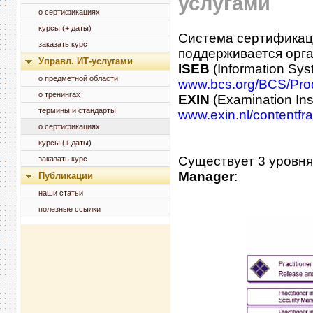
услугами
о сертификациях
курсы (+ даты)
Система сертификаци
заказать курс
поддерживается орг
Управл. ИТ-услугами
ISEB
(Information Sys
о предметной области
www.bcs.org/BCS/Produ
о тренингах
EXIN
(Examination Inst
термины и стандарты
www.exin.nl/contentf
о сертификациях
курсы (+ даты)
Существует 3 уровн
заказать курс
Manager
:
Публикации
наши статьи
полезные ссылки