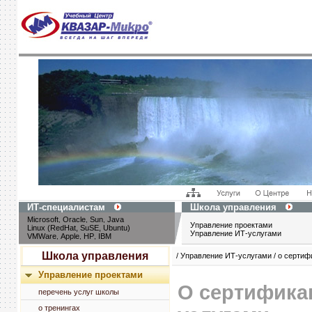
ИТ-специалистам
Школа управления
Microsoft
Oracle
Sun
Java
,
,
,
Управление проектами
Linux (RedHat, SuSE, Ubuntu)
Управление ИТ-услугами
VMWare
Apple
HP
IBM
,
,
,
Школа управления
/ Управление ИТ-услугами / о сертиф
Управление проектами
О сертифика
перечень услуг школы
о тренингах