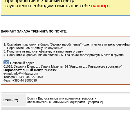
При прибытии в Учебный Центр
слушателю необходимо иметь при себе
паспорт
ВАРИАНТ ЗАКАЗА ТРЕНИНГА ПО ПОЧТЕ:
1. Скачайте и заполните бланк "Заявки на обучение" (фактически это заказ счет-фа
2. Перешлите нам "Заявку на обучение".
3. Получите от нас счет-фактуру и выполните оплату.
4. Сообщите информацию об оплате и мы за Вами зарезервирум место в группе.
Почтовый адрес:
01015, Украина Киев, ул. Ивана Мазепы, 34 (бывшая ул. Январского восстания)
Образовательный Центр "i-klass"
e-mail: info@i-klass.com
Телефон: +380 44 2275150
Факс: +380 44 2808899
Если у Вас остались или появились вопросы -
ЕСЛИ (!!!)
связывайтесь с нашими менеджерами - [форма V]: