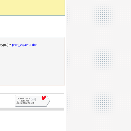
ктуры) =
pred_zajavka.doc