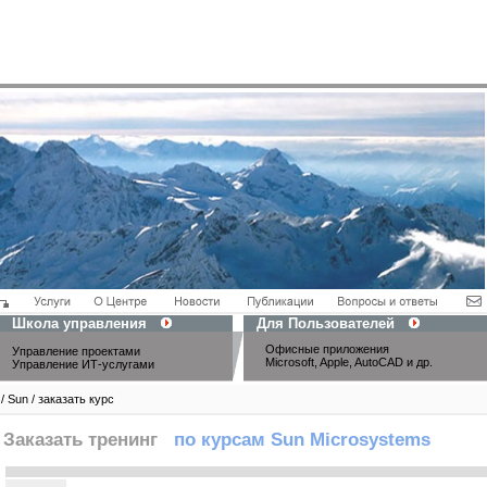
Школа управления
Для Пользователей
Офисные приложения
Управление проектами
Microsoft, Apple, AutoCAD и др.
Управление ИТ-услугами
/ Sun / заказать курс
Заказать тренинг
по курсам Sun Microsystems