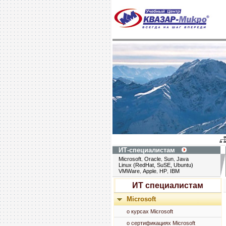
ИТ-специалистам
Microsoft
Oracle
Sun
Java
,
,
,
Linux (RedHat, SuSE, Ubuntu)
VMWare
Apple
HP
IBM
,
,
,
ИТ специалистам
Microsoft
о курсах Microsoft
о сертификациях Microsoft