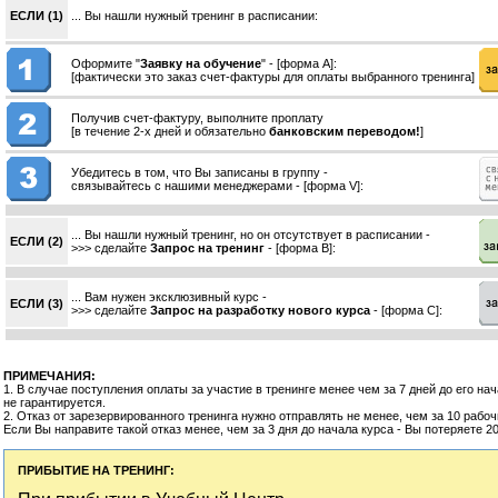
ЕСЛИ (1)
... Вы нашли нужный тренинг в расписании:
Оформите "
Заявку на обучение
" - [форма А]:
[фактически это заказ счет-фактуры для оплаты выбранного тренинга]
Получив счет-фактуру, выполните проплату
[в течение 2-х дней и обязательно
банковским переводом!
]
Убедитесь в том, что Вы записаны в группу -
связывайтесь с нашими менеджерами - [форма V]:
... Вы нашли нужный тренинг, но он отсутствует в расписании -
ЕСЛИ (2)
>>> сделайте
Запрос на тренинг
- [форма B]:
... Вам нужен эксклюзивный курс -
ЕСЛИ (3)
>>> сделайте
Запрос на разработку нового курса
- [форма C]:
ПРИМЕЧАНИЯ:
1. В случае поступления оплаты за участие в тренинге менее чем за 7 дней до его на
не гарантируется.
2. Отказ от зарезервированного тренинга нужно отправлять не менее, чем за 10 рабочи
Если Вы направите такой отказ менее, чем за 3 дня до начала курса - Вы потеряете 2
ПРИБЫТИЕ НА ТРЕНИНГ: