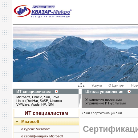
ИТ-специалистам
Школа управления
Microsoft
Oracle
Sun
Java
,
,
,
Управление проектами
Linux (RedHat, SuSE, Ubuntu)
Управление ИТ-услугами
VMWare
Apple
HP
IBM
,
,
,
ИТ специалистам
/ Sun / сертификации Sun
Microsoft
Сертификаци
о курсах Microsoft
о сертификациях Microsoft