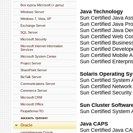
Все курсы Microsoft (+ даты)
Java Technology
Windows Server
Sun Certified Java As
Windows 7, Vista, XP
Sun Certified Java P
Exchange Server
Sun Certified Java De
SQL Server
Sun Certified Web C
Microsoft Security
Sun Certified Busine
Microsoft Internet Information
Sun Certified Develo
Services
Sun Certified Mobile 
Microsoft System Center
Sun Certified Enterpri
Project Server
SharePoint Server
Solaris Operating Sy
BizTalk Server
Sun Certified System 
Communications Server
Sun Certified Network
Commerce Server
Sun Certified Securit
Microsoft CRM
Sun Cluster Softwar
Microsoft Office
Sun Certified System A
Разработка ПО
заказать тренинг
Java CAPS
Oracle
Sun Certified Java CA
сертификации Oracle