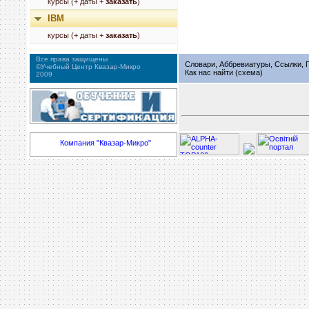
курсы (+ даты +
заказать
)
IBM
курсы (+ даты +
заказать
)
Все права защищены
Словари, Аббревиатуры, Ссылки, Г
©Учебный Центр Квазар-Микро
Как нас найти (схема)
2009
Компания "Квазар-Микро"