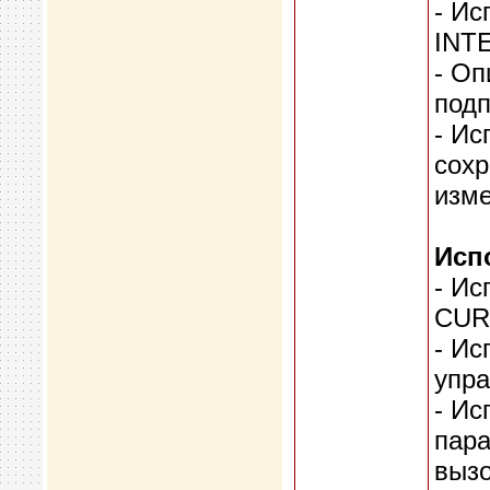
- Ис
INT
- Оп
подп
- Ис
сохр
изме
Исп
- Ис
CUR
- И
упра
- Ис
пара
вызо