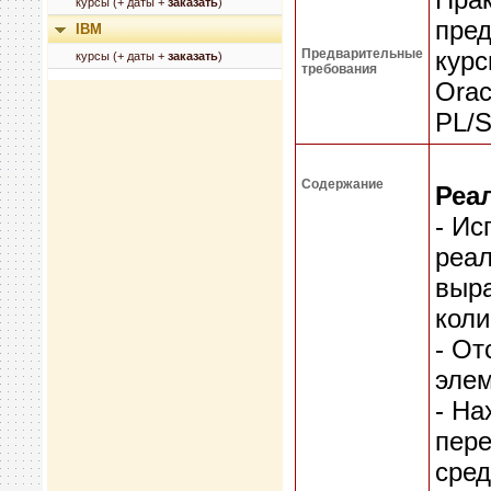
курсы (+ даты +
заказать
)
пред
IBM
Предварительные
курс
курсы (+ даты +
заказать
)
требования
Orac
PL/S
Содержание
Реа
- Ис
реа
выра
коли
- От
элем
- На
пер
сред