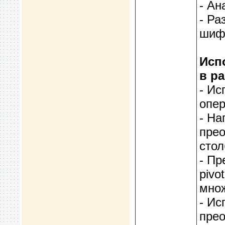
- Ан
- Ра
шифр
Исп
в р
- И
опер
- На
прео
стол
- Пр
pivo
множ
- Ис
пре