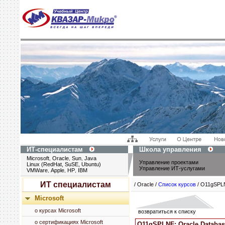
ИТ-специалистам
Школа управления
Microsoft
Oracle
Sun
Java
,
,
,
Управление проектами
Linux (RedHat, SuSE, Ubuntu)
Управление ИТ-услугами
VMWare
Apple
HP
IBM
,
,
,
ИТ специалистам
/ Oracle /
Список курсов
/ O11gSPL
Microsoft
о курсах Microsoft
возвратиться к списку
о сертификациях Microsoft
O11gSPLNF: Oracle Databa