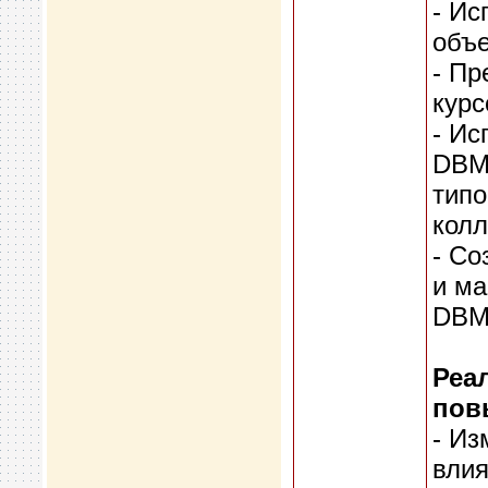
- Ис
объ
- П
курс
- Ис
DBM
типо
колл
- Со
и ма
DBM
Реа
пов
- Из
влия