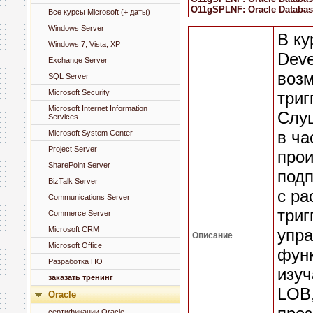
O11gSPLNF: Oracle Databas
Все курсы Microsoft (+ даты)
Windows Server
В ку
Windows 7, Vista, XP
Deve
Exchange Server
возм
SQL Server
Microsoft Security
триг
Microsoft Internet Information
Слуш
Services
в ча
Microsoft System Center
Project Server
прои
SharePoint Server
подп
BizTalk Server
с ра
Communications Server
триг
Commerce Server
Microsoft CRM
упра
Описание
Microsoft Office
фун
Разработка ПО
изуч
заказать тренинг
LOB,
Oracle
сертификации Oracle