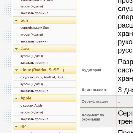
проз
курсы (+ даты)
слуш
заказать тренинг
опе
Sun
рас
сертификации Sun
хран
курсы (+ даты)
руко
заказать тренинг
русс
Java
курсы (+ даты)
Разр
заказать тренинг
сист
Linux (RadHat, SuSE...)
Аудитория
хран
о курсах Linux, RadHat, SuSE
курсы (+ даты)
3 дн
Длительность
заказать тренинг
Apple
-
Сертификация
о курсах Apple
Серт
курсы (+ даты)
Документ по
заказать тренинг
окончании
трен
HP
Прак