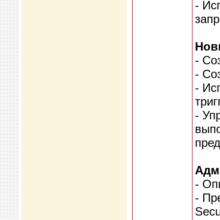
- И
запр
Нов
- Со
- Со
- Ис
триг
- Уп
выпо
пре
Адм
- Оп
- Пр
Secu