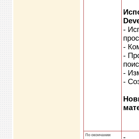
Исп
Dev
- Ис
прос
- Ко
- Пр
поис
- Из
- Со
Нов
мат
По окончании
-