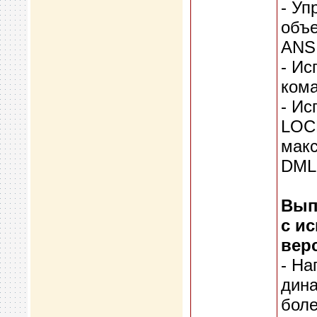
- У
объе
ANSI
- Ис
кома
- Ис
LOC
мак
DML-
Вып
с и
вер
- На
дин
боле