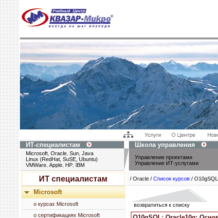
ИТ-специалистам
Школа управления
Microsoft
Oracle
Sun
Java
,
,
,
Управление проектами
Linux (RedHat, SuSE, Ubuntu)
Управление ИТ-услугами
VMWare
Apple
HP
IBM
,
,
,
ИТ специалистам
/ Oracle /
Список курсов
/ O10gSQL
Microsoft
о курсах Microsoft
возвратиться к списку
о сертификациях Microsoft
O10gSQL: Oracle10g: Осн