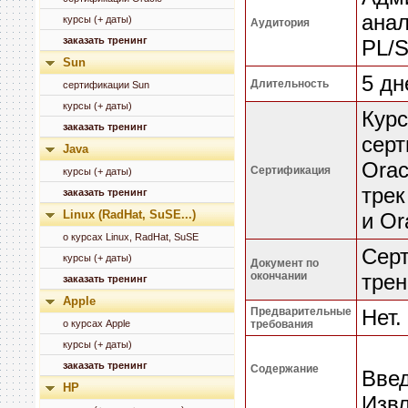
анал
курсы (+ даты)
Аудитория
заказать тренинг
PL/S
Sun
5 дн
Длительность
сертификации Sun
курсы (+ даты)
Курс
заказать тренинг
серт
Java
Orac
Сертификация
курсы (+ даты)
трек
заказать тренинг
Linux (RadHat, SuSE...)
и Or
о курсах Linux, RadHat, SuSE
Серт
курсы (+ даты)
Документ по
окончании
трен
заказать тренинг
Apple
Предварительные
Нет.
о курсах Apple
требования
курсы (+ даты)
заказать тренинг
Содержание
Вве
HP
Извл