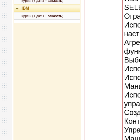
курсы (+ даты +
заказать
)
SEL
IBM
Огра
курсы (+ даты +
заказать
)
Испо
наст
Агре
фун
Выбо
Испо
Исп
Ман
Испо
упр
Созд
Конт
Упр
Ман