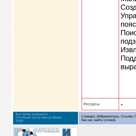
Созд
Упра
пояс
Поис
подз
Извл
Под
выра
-
Ресурсы
Все права защищены
Словари, Аббревиатуры, Ссылки, Г
©Учебный Центр Квазар-Микро
Как нас найти (схема)
2009