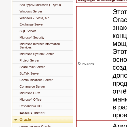
Все курсы Microsoft (+ даты)
Этот
Windows Server
Orac
Windows 7, Vista, XP
Exchange Server
знак
SQL Server
конц
Microsoft Security
мощ
Microsoft Internet Information
Services
Этот
Microsoft System Center
осно
Project Server
Описание
созд
SharePoint Server
допо
BizTalk Server
Communications Server
прод
Commerce Server
отчё
Microsoft CRM
ман
Microsoft Office
в ра
Разработка ПО
заказать тренинг
пров
Oracle
Адми
сертификации Oracle