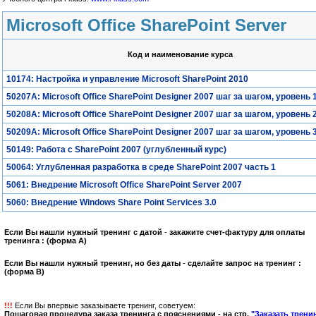
Microsoft Office SharePoint Server
Код и наименование курса
10174: Настройка и управление Microsoft SharePoint 2010
50207A: Microsoft Office SharePoint Designer 2007 шаг за шагом, уровень 
50208A: Microsoft Office SharePoint Designer 2007 шаг за шагом, уровень 
50209A: Microsoft Office SharePoint Designer 2007 шаг за шагом, уровень 
50149: Работа с SharePoint 2007 (углубленный курс)
50064: Углубленная разработка в среде SharePoint 2007 часть 1
5061: Внедрение Microsoft Office SharePoint Server 2007
5060: Внедрение Windows Share Point Services 3.0
Если Вы нашли нужный тренинг с датой
-
закажите счет-фактуру для оплаты
тренинга : (форма А)
Если Вы нашли нужный тренинг, но без даты
-
сделайте запрос на тренинг :
(форма B)
!!!
Если Вы впервые заказываете тренинг, советуем:
Пошаговая процедура заказа тренинга с пояснениями - на стр.
"Заказать трени