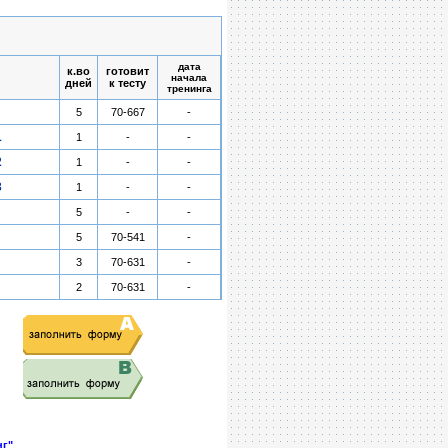
дата
к.во
готовит
начала
дней
к тесту
тренинга
5
70-667
-
1
1
-
-
2
1
-
-
3
1
-
-
5
-
-
5
70-541
-
3
70-631
-
2
70-631
-
нг"