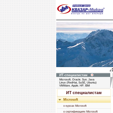
ИТ-специалистам
Microsoft
Oracle
Sun
Java
,
,
,
Linux (RedHat, SuSE, Ubuntu)
VMWare
Apple
HP
IBM
,
,
,
ИТ специалистам
/
Microsoft
о курсах Microsoft
о сертификациях Microsoft