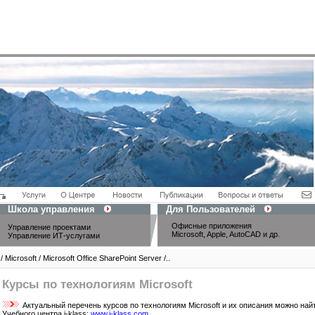
Школа управления
Для Пользователей
Офисные приложения
Управление проектами
Microsoft, Apple, AutoCAD и др.
Управление ИТ-услугами
 Microsoft / Microsoft Office SharePoint Server /..
Курсы по технологиям Microsoft
Актуальный перечень курсов по технологиям Microsoft и их описания можно най
Учебного центра i-klass:
www.i-klass.com