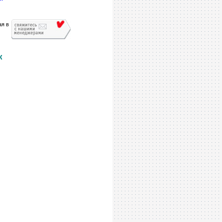
ая в
ж