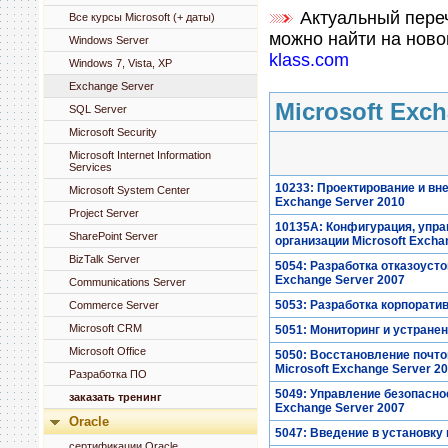
Актуальный переч
Все курсы Microsoft (+ даты)
можно найти на ново
Windows Server
klass.com
Windows 7, Vista, XP
Exchange Server
Microsoft Exch
SQL Server
Microsoft Security
Microsoft Internet Information
Services
10233: Проектирование и вне
Microsoft System Center
Exchange Server 2010
Project Server
10135A: Конфигурация, упра
SharePoint Server
организации Microsoft Excha
BizTalk Server
5054: Разработка отказоуст
Exchange Server 2007
Communications Server
5053: Разработка корпоратив
Commerce Server
Microsoft CRM
5051: Мониторинг и устранен
Microsoft Office
5050: Восстановление почто
Microsoft Exchange Server 2
Разработка ПО
5049: Управление безопасно
заказать тренинг
Exchange Server 2007
Oracle
5047: Введение в установку 
сертификации Oracle