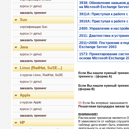
3938: Обновление навыков дл
курсы (+ даты)
на Microsoft Exchange Serve
заказать тренинг
3911A: Приступая к работе с 
Sun
3910A: Приступая к работе с 
сертификации Sun
2400: Управление и настройк
курсы (+ даты)
2011: Диагностика и устране
заказать тренинг
2011+2008: Построение и по
Java
Exchange Server 2003
1573: Проектирование сист
курсы (+ даты)
основе Microsoft Exchange 2
заказать тренинг
Linux (RadHat, SuSE...)
Если Вы нашли нужный тренинг
о курсах Linux, RadHat, SuSE
тренинга : (форма А)
курсы (+ даты)
Если Вы нашли нужный тренинг
заказать тренинг
(форма B)
Apple
о курсах Apple
!!!
Если Вы впервые заказываете т
Пошаговая процедура заказа тр
курсы (+ даты)
ВНИМАНИЕ!
заказать тренинг
Расписание тренингов являет
В зависимости от набора слушат
HP
таблице дата может быть изменен
деятельность и не пропустить ку