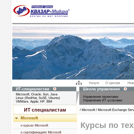
ИТ-специалистам
Школа управления
Microsoft
Oracle
Sun
Java
,
,
,
Управление проектами
Linux (RedHat, SuSE, Ubuntu)
Управление ИТ-услугами
VMWare
Apple
HP
IBM
,
,
,
ИТ специалистам
/ Microsoft / Microsoft Exchange Serve
Microsoft
Курсы по тех
о курсах Microsoft
о сертификациях Microsoft