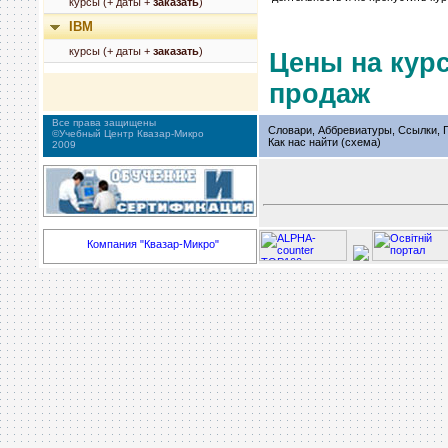
курсы (+ даты +
заказать
)
IBM
курсы (+ даты +
заказать
)
Цены на кур
продаж
Все права защищены
Словари, Аббревиатуры, Ссылки, Г
©Учебный Центр Квазар-Микро
Как нас найти (схема)
2009
Компания "Квазар-Микро"