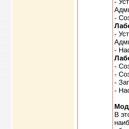
- Ус
Адм
- Со
Лаб
- Ус
Адм
- На
Лаб
- Со
- Со
- За
- На
Мод
В эт
наиб