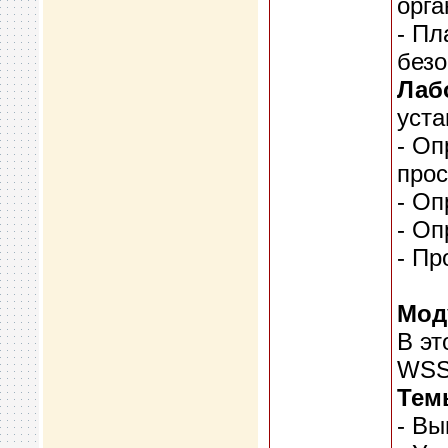
орга
- Пл
безо
Лаб
уст
- Оп
прос
- Оп
- Оп
- Пр
Мод
В эт
WSS 
Тем
- Вы