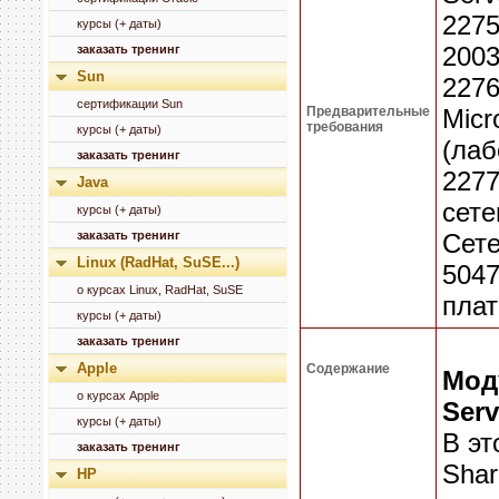
2275
курсы (+ даты)
2003
заказать тренинг
Sun
2276
сертификации Sun
Предварительные
Micr
требования
курсы (+ даты)
(лаб
заказать тренинг
2277
Java
сете
курсы (+ даты)
заказать тренинг
Сете
Linux (RadHat, SuSE...)
5047
о курсах Linux, RadHat, SuSE
плат
курсы (+ даты)
заказать тренинг
Apple
Содержание
Мод
о курсах Apple
Serv
курсы (+ даты)
В эт
заказать тренинг
Shar
HP