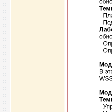
обно
Тем
- П
- По
Лаб
обно
- Оп
- Оп
Мод
В эт
WSS 
Мод
Тем
- Уп