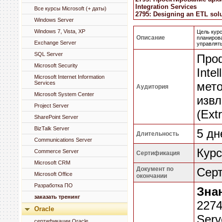
Integration Services
Все курсы Microsoft (+ даты)
2795: Designing an ETL solu
Windows Server
Windows 7, Vista, XP
Цель курс
Описание
планирова
Exchange Server
управлят
SQL Server
Проф
Microsoft Security
Inte
Microsoft Internet Information
Services
мет
Аудитория
Microsoft System Center
извл
Project Server
(Ext
SharePoint Server
BizTalk Server
5 дн
Длительность
Communications Server
Курс
Commerce Server
Сертификация
Microsoft CRM
Документ по
Серт
Microsoft Office
окончании
Разработка ПО
Зна
заказать тренинг
2274
Oracle
Serv
сертификации Oracle