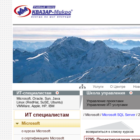
ИТ-специалистам
Школа управления
Microsoft
Oracle
Sun
Java
,
,
,
Управление проектами
Linux (RedHat, SuSE, Ubuntu)
Управление ИТ-услугами
VMWare
Apple
HP
IBM
,
,
,
ИТ специалистам
/ Microsoft /
Microsoft SQL Server
/ 
Microsoft
о курсах Microsoft
возвратиться к списку курсов
о сертификациях Microsoft
2795: Проектирование арх