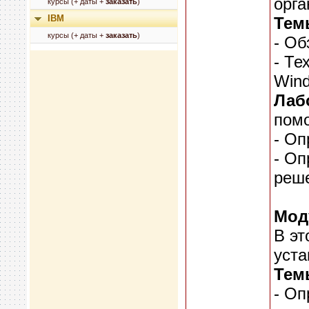
орга
курсы (+ даты +
заказать
)
IBM
Тем
курсы (+ даты +
заказать
)
- Об
- Те
Wind
Лаб
помо
- Оп
- О
реше
Мод
В эт
уст
Тем
- Оп