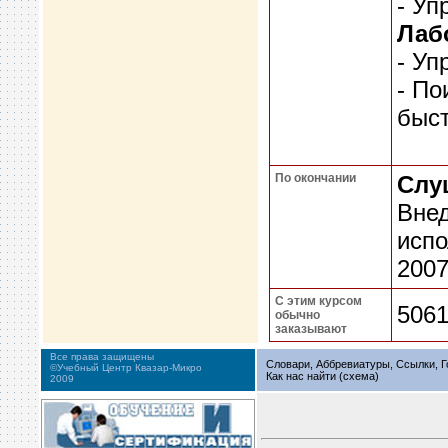
- Уп
Лаб
- Уп
- По
быст
По окончании
Слу
Внед
испо
2007
С этим курсом
506
обычно
заказывают
Все права защищены
Словари, Аббревиатуры, Ссылки, Г
©Учебный Центр Квазар-Микро
Как нас найти (схема)
2009