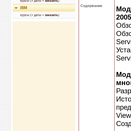
курсы (+ даты +
заказать
)
Содержание
Моду
IBM
курсы (+ даты +
заказать
)
2005
Обзо
Обзо
Serv
Уста
Serv
Мод
мно
Разр
Исто
пред
View
Созд