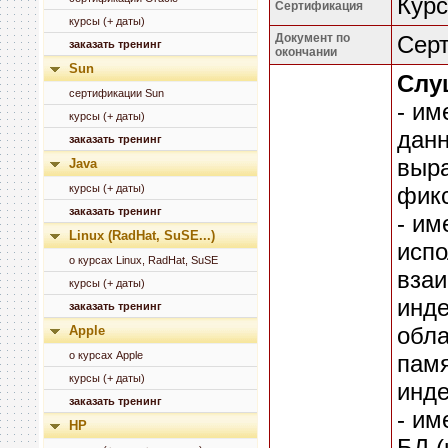
Курс
Сертификация
курсы (+ даты)
Документ по
Серт
заказать тренинг
окончании
Sun
Слу
сертификации Sun
- им
курсы (+ даты)
данн
заказать тренинг
выра
Java
курсы (+ даты)
фикс
заказать тренинг
- им
Linux (RadHat, SuSE...)
испо
о курсах Linux, RadHat, SuSE
вза
курсы (+ даты)
инде
заказать тренинг
обл
Apple
о курсах Apple
памя
курсы (+ даты)
инде
заказать тренинг
- им
HP
БД (