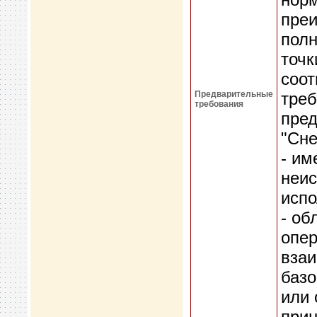
преи
полн
точк
соот
Предварительные
треб
требования
пред
"Сне
- им
неис
испо
- об
опер
взаи
базо
или 
при