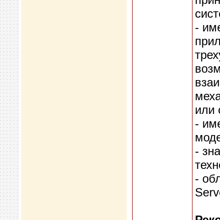
сист
- им
прил
трех
возм
взаи
мех
или 
- им
мод
- зн
техн
- об
Serv
Рек