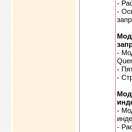
- Ра
- О
запр
Мод
зап
- Мо
Quer
- Пя
- Ст
Мод
инд
- Мо
инде
- Ра