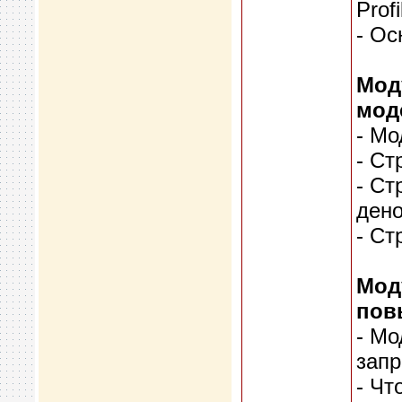
Profi
- Ос
Мод
мод
- Мо
- Ст
- Ст
ден
- Ст
Мод
пов
- Мо
запр
- Чт