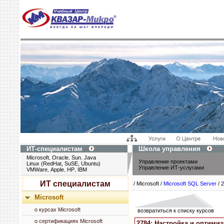
ИТ-специалистам
Школа управления
Microsoft
Oracle
Sun
Java
,
,
,
Управление проектами
Linux (RedHat, SuSE, Ubuntu)
Управление ИТ-услугами
VMWare
Apple
HP
IBM
,
,
,
ИТ специалистам
/ Microsoft /
Microsoft SQL Server
/ 
Microsoft
о курсах Microsoft
возвратиться к списку курсов
о сертификациях Microsoft
2784: Настройка и оптимиз