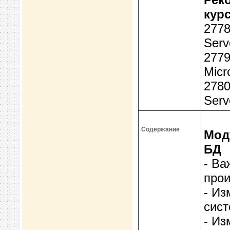
курс
2778
Serv
2779
Micr
2780
Serv
Содержание
Мод
БД
- Ва
прои
- Из
сист
- Из