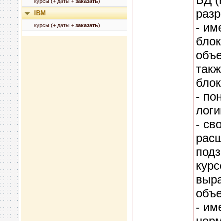
курсы (+ даты +
заказать
)
разр
IBM
- им
курсы (+ даты +
заказать
)
блок
объе
такж
блок
- по
логи
- св
рас
подз
курс
выр
объе
- им
норм