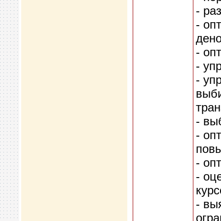
- ра
- оп
ден
- оп
- уп
- уп
выби
тран
- вы
- оп
повы
- оп
- оц
курс
- вы
огра