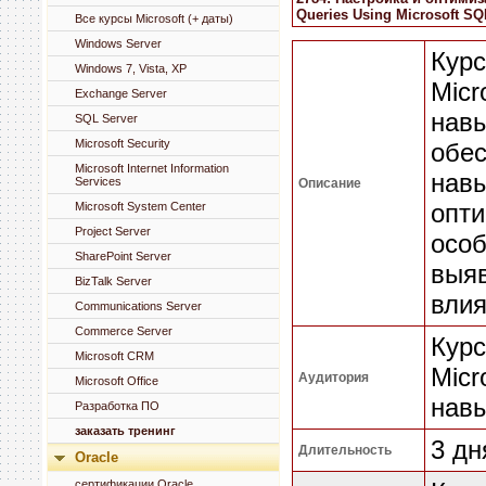
Queries Using Microsoft SQ
Все курсы Microsoft (+ даты)
Windows Server
Курс
Windows 7, Vista, XP
Micr
Exchange Server
навы
SQL Server
Microsoft Security
обес
Microsoft Internet Information
навы
Services
Описание
опти
Microsoft System Center
Project Server
особ
SharePoint Server
выяв
BizTalk Server
влия
Communications Server
Commerce Server
Курс
Microsoft CRM
Micr
Аудитория
Microsoft Office
навы
Разработка ПО
заказать тренинг
3 дн
Длительность
Oracle
сертификации Oracle