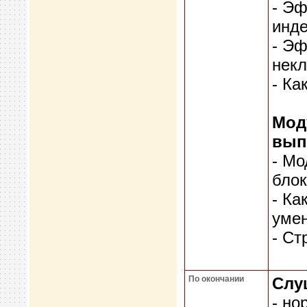
- Эф
инде
- Э
некл
- Ка
Мод
вып
- Мо
блок
- Ка
умен
- Ст
По окончании
Слу
- но