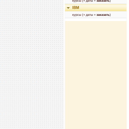
курсы (+ даты +
заказать
)
IBM
курсы (+ даты +
заказать
)