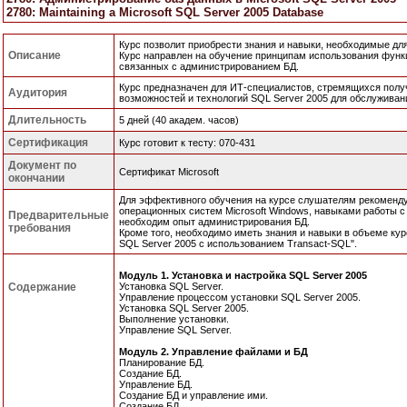
2780: Maintaining a Microsoft SQL Server 2005 Database
Курс позволит приобрести знания и навыки, необходимые для
Описание
Курс направлен на обучение принципам использования функц
связанных с администрированием БД.
Курс предназначен для ИТ-специалистов, стремящихся полу
Аудитория
возможностей и технологий SQL Server 2005 для обслуживан
Длительность
5 дней (40 академ. часов)
Сертификация
Курс готовит к тесту: 070-431
Документ по
Сертификат Microsoft
окончании
Для эффективного обучения на курсе слушателям рекоменд
операционных систем Microsoft Windows, навыками работы с
Предварительные
необходим опыт администрирования БД.
требования
Кроме того, необходимо иметь знания и навыки в объеме курс
SQL Server 2005 с использованием Transact-SQL".
Модуль 1. Установка и настройка SQL Server 2005
Содержание
Установка SQL Server.
Управление процессом установки SQL Server 2005.
Установка SQL Server 2005.
Выполнение установки.
Управление SQL Server.
Модуль 2. Управление файлами и БД
Планирование БД.
Создание БД.
Управление БД.
Создание БД и управление ими.
Создание БД.