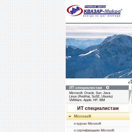
ИТ-специалистам
Microsoft
Oracle
Sun
Java
,
,
,
Linux (RedHat, SuSE, Ubuntu)
VMWare
Apple
HP
IBM
,
,
,
ИТ специалистам
Microsoft
о курсах Microsoft
о сертификациях Microsoft