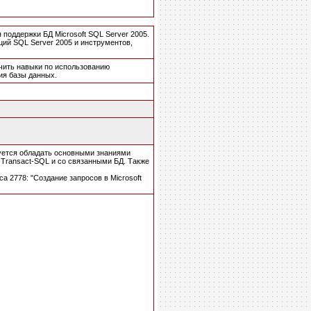
 поддержки БД Microsoft SQL Server 2005.
ий SQL Server 2005 и инструментов,
чить навыки по использованию
ия базы данных.
уется обладать основными знаниями
 Transact-SQL и со связанными БД. Также
а 2778: "Создание запросов в Microsoft