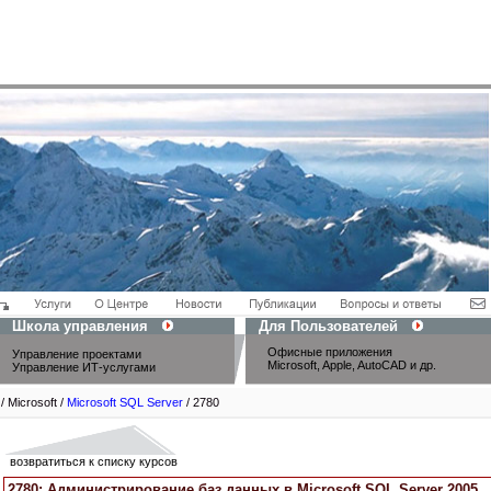
Школа управления
Для Пользователей
Офисные приложения
Управление проектами
Microsoft, Apple, AutoCAD и др.
Управление ИТ-услугами
/ Microsoft /
Microsoft SQL Server
/ 2780
возвратиться к списку курсов
2780: Администрирование баз данных в Microsoft SQL Server 2005