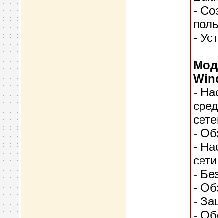
- Со
поль
- Ус
Мод
Wind
- На
сред
сете
- Об
- На
сети
- Бе
- Об
- За
- Об