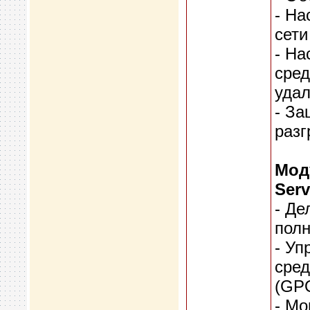
- На
сети
- На
сре
удал
- За
разг
Мод
Serv
- Де
полн
- Уп
сред
(GP
- Мо