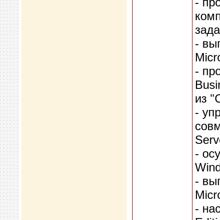
- пр
комп
зада
- вы
Micr
- пр
Busi
из "
- уп
совм
Serv
- ос
Wind
- вы
Micr
- на