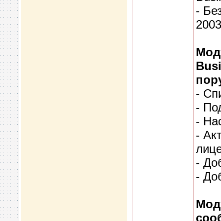
- Бе
2003
Мод
Busi
пор
- Сп
- По
- На
- Ак
лице
- До
- До
Мод
соо