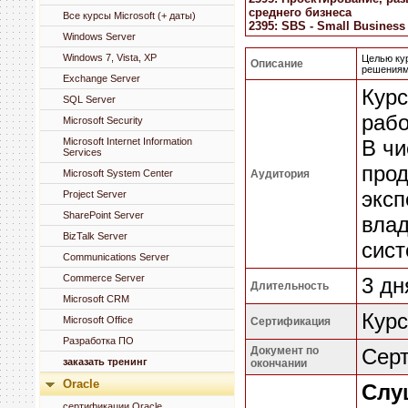
среднего бизнеса
Все курсы Microsoft (+ даты)
2395: SBS - Small Business
Windows Server
Windows 7, Vista, XP
Целью ку
Описание
решениями
Exchange Server
Курс
SQL Server
рабо
Microsoft Security
Microsoft Internet Information
В чи
Services
прод
Microsoft System Center
Аудитория
эксп
Project Server
SharePoint Server
влад
BizTalk Server
сист
Communications Server
Commerce Server
3 дн
Длительность
Microsoft CRM
Курс
Microsoft Office
Сертификация
Разработка ПО
Документ по
Серт
заказать тренинг
окончании
Oracle
Слу
сертификации Oracle