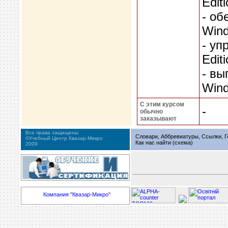
Editi
- об
Wind
- уп
Editi
- вы
Wind
С этим курсом
-
обычно
заказывают
Все права защищены
Словари, Аббревиатуры, Ссылки, Г
©Учебный Центр Квазар-Микро
Как нас найти (схема)
2009
Компания "Квазар-Микро"