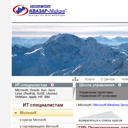
ИТ-специалистам
Школа управления
Microsoft
Oracle
Sun
Java
,
,
,
Управление проектами
Linux (RedHat, SuSE, Ubuntu)
Управление ИТ-услугами
VMWare
Apple
HP
IBM
,
,
,
ИТ специалистам
/ Microsoft /
Microsoft Windows Serv
Microsoft
о курсах Microsoft
возвратиться к списку курсов
о сертификациях Microsoft
2395: Проектирование, ра