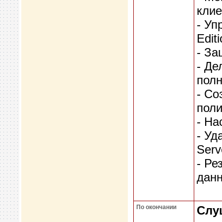
клие
- Уп
Edit
- За
- Де
полн
- Со
поли
- На
- Уд
Serv
- Ре
данн
По окончании
Слу