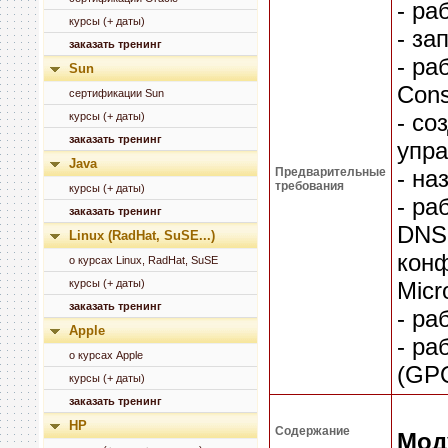
- ра
курсы (+ даты)
- за
заказать тренинг
- ра
Sun
Cons
сертификации Sun
- со
курсы (+ даты)
заказать тренинг
упра
Java
Предварительные
- на
требования
курсы (+ даты)
- ра
заказать тренинг
DNS 
Linux (RadHat, SuSE...)
конф
о курсах Linux, RadHat, SuSE
курсы (+ даты)
Micr
заказать тренинг
- ра
Apple
- ра
о курсах Apple
(GP
курсы (+ даты)
заказать тренинг
HP
Содержание
Мод