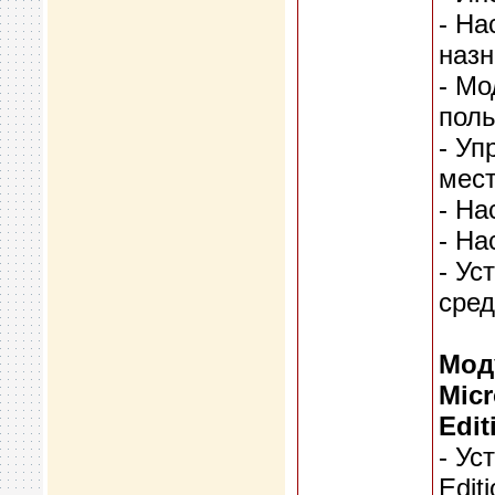
- На
назн
- Мо
поль
- Уп
мест
- На
- На
- Ус
сред
Мод
Micr
Edit
- Ус
Editi