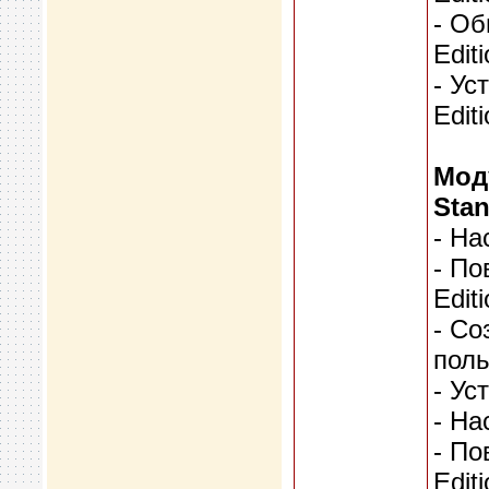
- Об
Editi
- Ус
Editi
Мод
Stan
- На
- По
Edit
- Со
поль
- Ус
- На
- По
Edit