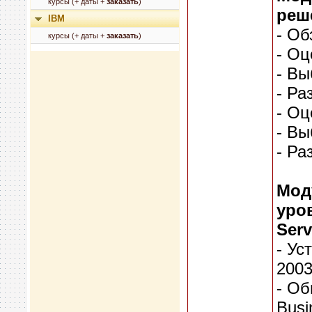
курсы (+ даты +
заказать
)
реш
IBM
- Об
курсы (+ даты +
заказать
)
- Оц
- Вы
- Ра
- Оц
- Вы
- Ра
Мод
уро
Serv
- Ус
2003
- Об
Busi