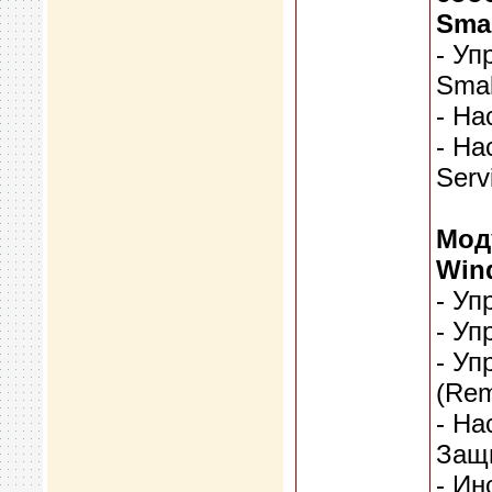
Smal
- Уп
Smal
- На
- На
Serv
Мод
Wind
- Уп
- Уп
- Уп
(Rem
- На
Защи
- Ин