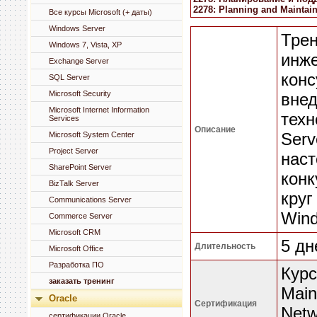
2278: Planning and Maintain
Все курсы Microsoft (+ даты)
Windows Server
Трен
Windows 7, Vista, XP
инже
Exchange Server
конс
SQL Server
Microsoft Security
внед
Microsoft Internet Information
техн
Services
Описание
Serv
Microsoft System Center
Project Server
нас
SharePoint Server
кон
BizTalk Server
круг
Communications Server
Wind
Commerce Server
Microsoft CRM
5 дн
Длительность
Microsoft Office
Разработка ПО
Курс
заказать тренинг
Main
Oracle
Сертификация
Netw
сертификации Oracle