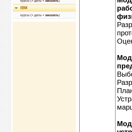
курсы (+ даты +
заказать
)
раб
IBM
физ
курсы (+ даты +
заказать
)
Разр
прот
Оцен
Мод
пре
Выбо
Разр
Пла
Устр
марш
Мод
уст