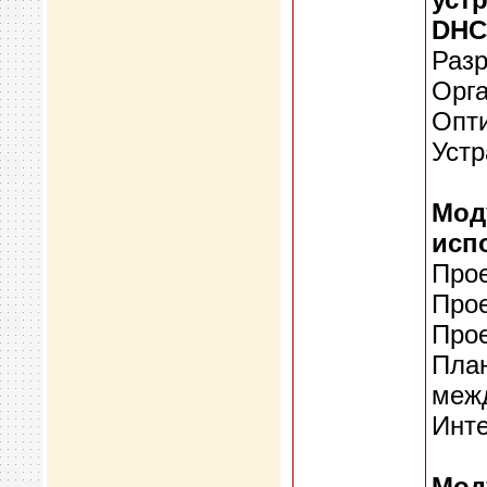
DHC
Разр
Орг
Опт
Устр
Мод
исп
Прое
Прое
Прое
План
меж
Инт
Мод