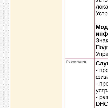
лока
Устр
Мод
инф
Знак
Подг
Упра
По окончании
Слу
- пр
физи
- пр
устр
- ра
DHC