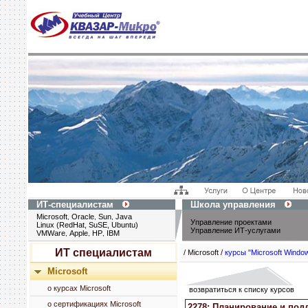
ИТ-специалистам
Школа управления
Microsoft
Oracle
Sun
Java
,
,
,
Управление проектами
Linux (RedHat, SuSE, Ubuntu)
Управление ИТ-услугами
VMWare
Apple
HP
IBM
,
,
,
ИТ специалистам
/ Microsoft /
курсы "Microsoft Windo
Microsoft
о курсах Microsoft
возвратиться к списку курсов
о сертификациях Microsoft
2278: Планирование и под