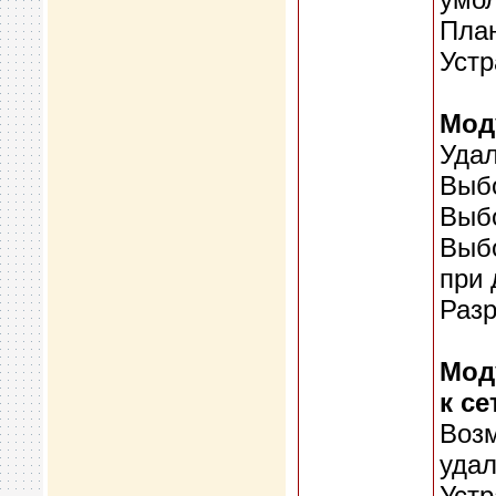
План
Устр
Мод
Удал
Выбо
Выбо
Выбо
при 
Разр
Мод
к се
Возм
удал
Устр