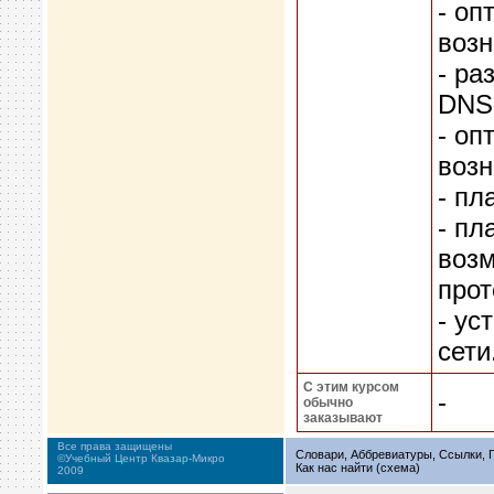
- оп
воз
- ра
DNS
- оп
воз
- пл
- пл
воз
прот
- ус
сети
С этим курсом
-
обычно
заказывают
Все права защищены
Словари, Аббревиатуры, Ссылки, Г
©Учебный Центр Квазар-Микро
Как нас найти (схема)
2009