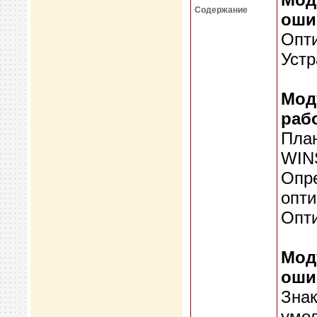
Содержание
оши
Опт
Устр
Мод
раб
Пла
WIN
Опр
опт
Опт
Мод
оши
Знак
умо