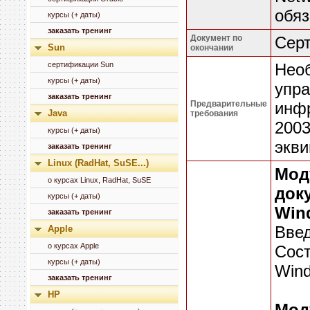
обя
курсы (+ даты)
заказать тренинг
Документ по
Серт
Sun
окончании
сертификации Sun
Необ
курсы (+ даты)
упра
заказать тренинг
Предварительные
инфр
Java
требования
2003
курсы (+ даты)
экви
заказать тренинг
Linux (RadHat, SuSE...)
Мод
о курсах Linux, RadHat, SuSE
док
курсы (+ даты)
Win
заказать тренинг
Введ
Apple
о курсах Apple
Сост
курсы (+ даты)
Wind
заказать тренинг
HP
Мод