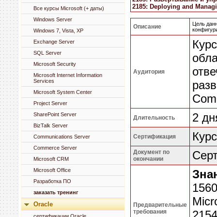
2185: Deploying and Manag
Все курсы Microsoft (+ даты)
Windows Server
Цель данн
Описание
конфигури
Windows 7, Vista, XP
Курс
Exchange Server
SQL Server
обла
Microsoft Security
отве
Аудитория
Microsoft Internet Information
Services
разв
Microsoft System Center
Comm
Project Server
2 дн
SharePoint Server
Длительность
BizTalk Server
Курс
Сертификация
Communications Server
Commerce Server
Документ по
Серт
окончании
Microsoft CRM
Microsoft Office
Зна
Разработка ПО
1560
заказать тренинг
Micr
Oracle
Предварительные
требования
2154
сертификации Oracle