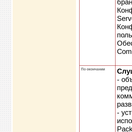
бра
Кон
Serv
Конф
поль
Обе
Comm
По окончании
Слу
- об
пред
комм
разв
- ус
испо
Pack