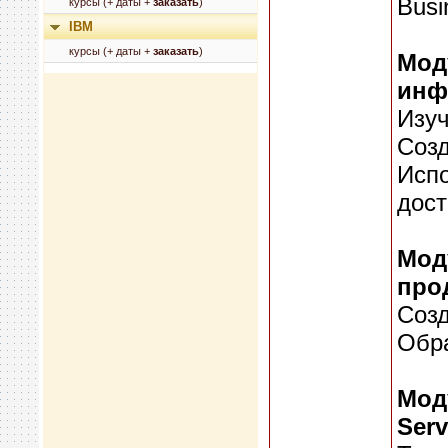
Busi
курсы (+ даты +
заказать
)
IBM
курсы (+ даты +
заказать
)
Мод
инф
Изуч
Созд
Испо
дост
Мод
про
Созд
Обра
Мод
Serv