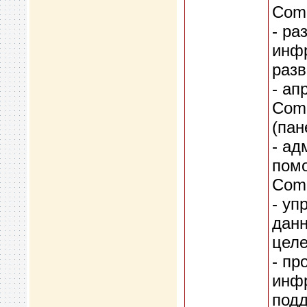
Comm
- ра
инфр
разв
- ап
Comm
(пан
- ад
пом
Comm
- уп
данн
целе
- пр
инф
подд