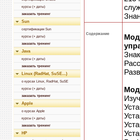
служ
курсы (+ даты)
заказать тренинг
Знан
Sun
сертификации Sun
Содержание
Мод
курсы (+ даты)
заказать тренинг
упр
Java
Знак
курсы (+ даты)
Расс
заказать тренинг
Разв
Linux (RadHat, SuSE...)
о курсах Linux, RadHat, SuSE
Мод
курсы (+ даты)
заказать тренинг
Изуч
Apple
Уста
о курсах Apple
Уста
курсы (+ даты)
Уста
заказать тренинг
Уста
HP