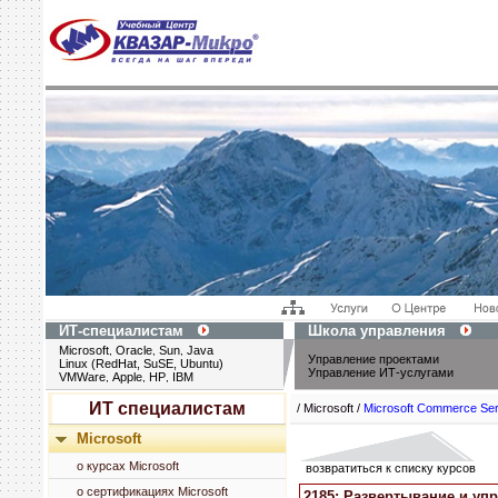
ИТ-специалистам
Школа управления
Microsoft
Oracle
Sun
Java
,
,
,
Управление проектами
Linux (RedHat, SuSE, Ubuntu)
Управление ИТ-услугами
VMWare
Apple
HP
IBM
,
,
,
ИТ специалистам
/ Microsoft /
Microsoft Commerce Se
Microsoft
о курсах Microsoft
возвратиться к списку курсов
о сертификациях Microsoft
2185: Развертывание и упр