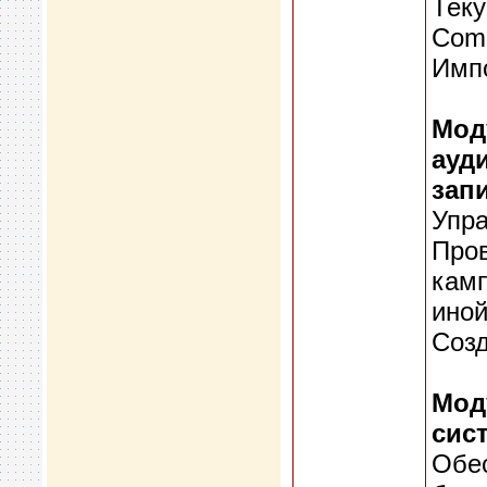
Теку
Com
Имп
Мод
ауд
зап
Упр
Пров
камп
иной
Созд
Мод
сис
Обес