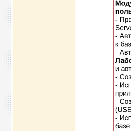
Моду
пол
- Пр
Serv
- Ав
к ба
- Ав
Лабо
и ав
- Со
- Ис
прил
- Со
(USE
- Ис
базе