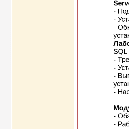
Serv
- По
- Ус
- Об
уста
Лабо
SQL 
- Тр
- Ус
- Вы
уста
- На
Моду
- Об
- Ра