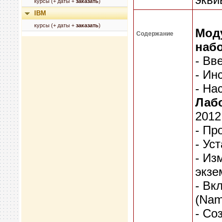
курсы (+ даты +
заказать
)
IBM
курсы (+ даты +
заказать
)
Моду
Содержание
наб
- Вв
- Ин
- На
Лабо
2012
- Пр
- Ус
- Из
экзе
- Вк
(Nam
- Со