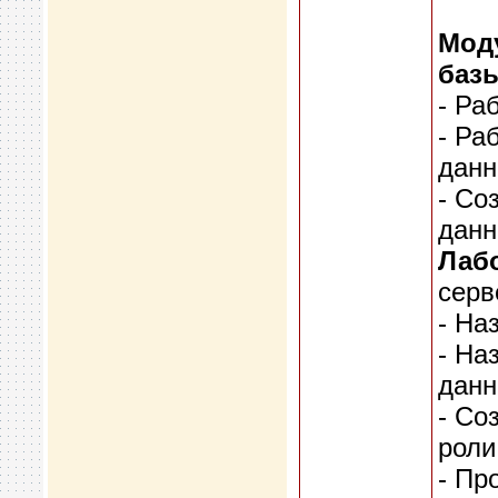
Моду
баз
- Ра
- Ра
дан
- Со
дан
Лабо
серв
- На
- На
дан
- Со
роли
- Пр