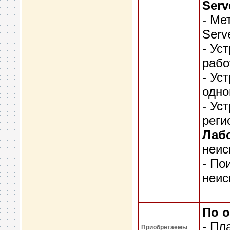
Serv
- Ме
Serv
- Ус
рабо
- Ус
одно
- Ус
реги
Лабо
неис
- По
неис
По о
- Пл
Приобретаемы