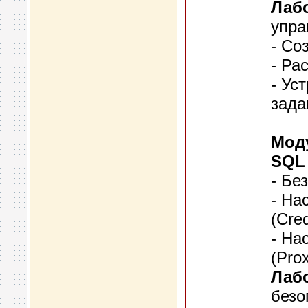
Лабо
упра
- Со
- Ра
- Ус
зада
Моду
SQL 
- Бе
- На
(Cred
- На
(Pro
Лабо
безо