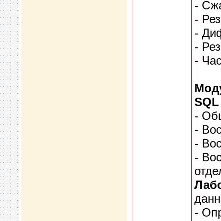
- Сж
- Ре
- Ди
- Ре
- Ча
Моду
SQL 
- Об
- Во
- Во
- Во
отде
Лабо
данн
- Оп