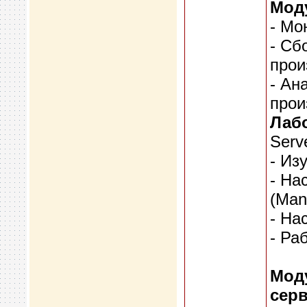
Моду
- Мо
- Сб
прои
- Ан
прои
Лабо
Serv
- Из
- На
(Man
- На
- Ра
Мод
сер