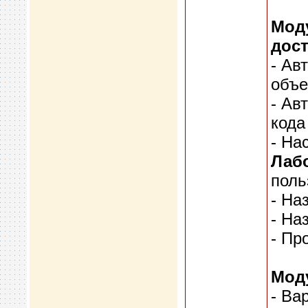
Моду
дост
- Ав
объе
- Ав
кода
- На
Лабо
поль
- На
- На
- Пр
Моду
- Ва