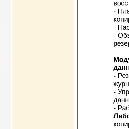
восс
- Пл
копи
- На
- Об
резе
Моду
данн
- Ре
журн
- Уп
дан
- Ра
Лабо
копи