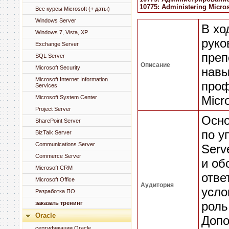
10775: Administering Micro
Все курсы Microsoft (+ даты)
Windows Server
В хо
Windows 7, Vista, XP
руко
Exchange Server
преп
SQL Server
Описание
Microsoft Security
навы
Microsoft Internet Information
проф
Services
Micr
Microsoft System Center
Project Server
Осно
SharePoint Server
по у
BizTalk Server
Communications Server
Serv
Commerce Server
и об
Microsoft CRM
отве
Microsoft Office
Аудитория
усло
Разработка ПО
роль
заказать тренинг
Oracle
Допо
сертификации Oracle