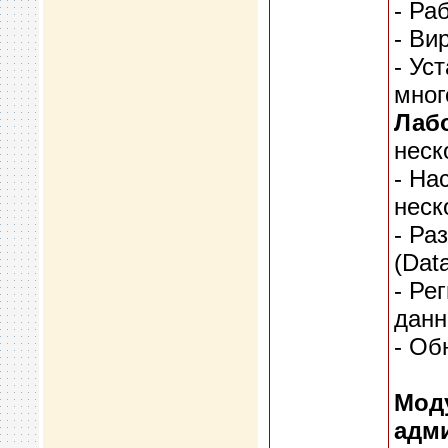
- Ра
- Ви
- Ус
мног
Лабо
неск
- На
неск
- Ра
(Data
- Ре
дан
- Об
Моду
адм