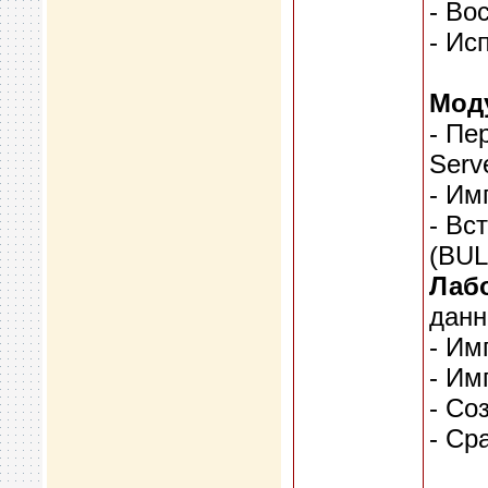
- Во
- Ис
Моду
- Пе
Serv
- Им
- Вс
(BUL
Лабо
дан
- Им
- Им
- Со
- Ср