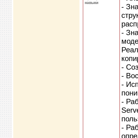
навыки
- Зн
стру
расп
- Зн
моде
Реал
копи
- Со
- Во
- Ис
пони
- Ра
Serv
поль
- Ра
опре