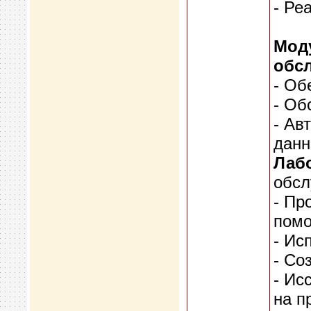
- Ре
Мод
обс
- Об
- Об
- Ав
дан
Лабо
обсл
- Пр
пом
- Ис
- Со
- Ис
на п