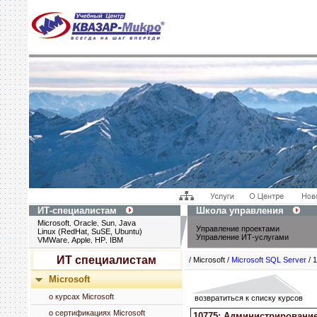
ИТ-специалистам
Школа управления
Microsoft
Oracle
Sun
Java
,
,
,
Управление проектами
Linux (RedHat, SuSE, Ubuntu)
Управление ИТ-услугами
VMWare
Apple
HP
IBM
,
,
,
ИТ специалистам
/ Microsoft /
Microsoft SQL Server
/ 
Microsoft
о курсах Microsoft
возвратиться к списку курсов
о сертификациях Microsoft
10775: Администрирование 