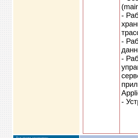
(mai
- Ра
хран
трас
- Ра
данн
- Ра
упра
серв
прил
Appli
- Ус
Все права защищены