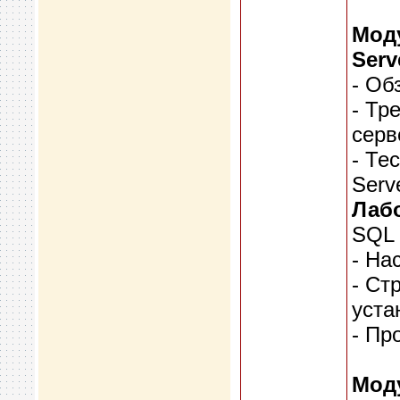
Моду
Serv
- Об
- Тр
серв
- Те
Serv
Лабо
SQL 
- На
- Ст
уста
- Пр
Моду