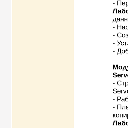
- Пе
Лабо
дан
- На
- Со
- Ус
- До
Мод
Serv
- Ст
Serv
- Ра
- Пл
копи
Лабо