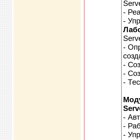
Serv
- Ре
- Уп
Лабо
Serv
- Оп
созд
- Со
- Со
- Те
Мод
Serv
- Ав
- Ра
- Уп