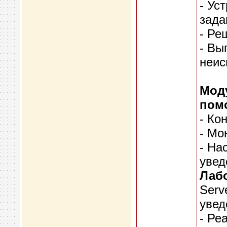
- Ус
зада
- Ре
- Вы
неис
Моду
пом
- Ко
- Мо
- На
увед
Лабо
Serv
увед
- Ре