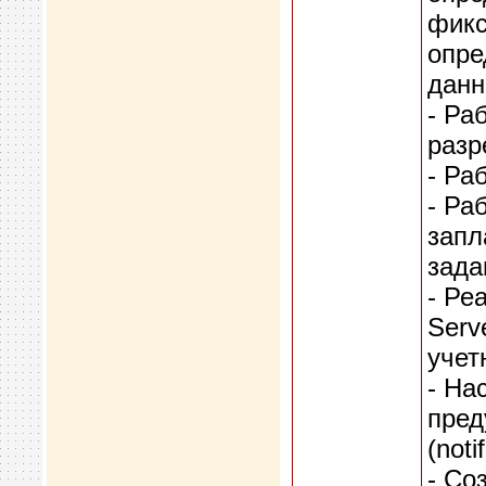
фикс
опре
данн
- Ра
разр
- Ра
- Ра
запл
зада
- Ре
Serv
учет
- На
пред
(noti
- Со