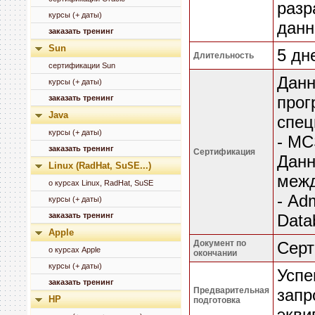
разр
курсы (+ даты)
данн
заказать тренинг
Sun
5 дн
Длительность
сертификации Sun
Данн
курсы (+ даты)
прог
заказать тренинг
Java
спец
курсы (+ даты)
- MC
заказать тренинг
Сертификация
Данн
Linux (RadHat, SuSE...)
межд
о курсах Linux, RadHat, SuSE
- Ad
курсы (+ даты)
заказать тренинг
Data
Apple
Документ по
Серт
о курсах Apple
окончании
курсы (+ даты)
Успе
заказать тренинг
Предварительная
запр
HP
подготовка
экви