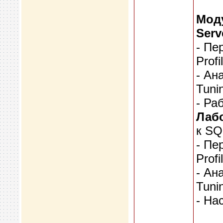
Моду
Serv
- Пе
Profi
- Ан
Tuni
- Ра
Лабо
к SQ
- Пе
Profi
- Ан
Tuni
- На