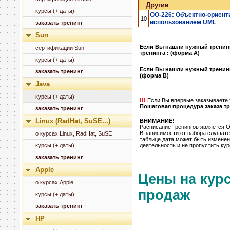
Другие
курсы (+ даты)
OO-226: Объектно-ориент
10
использованием UML
заказать тренинг
Sun
Если Вы нашли нужный тренинг
сертификации Sun
тренинга : (форма А)
курсы (+ даты)
Если Вы нашли нужный тренинг
заказать тренинг
(форма B)
Java
курсы (+ даты)
!!!
Если Вы впервые заказываете т
Пошаговая процедура заказа тр
заказать тренинг
Linux (RadHat, SuSE...)
ВНИМАНИЕ!
Расписание тренингов являет
В зависимости от набора слушат
о курсах Linux, RadHat, SuSE
таблице дата может быть изменен
курсы (+ даты)
деятельность и не пропустить ку
заказать тренинг
Apple
Цены на кур
о курсах Apple
продаж
курсы (+ даты)
заказать тренинг
HP