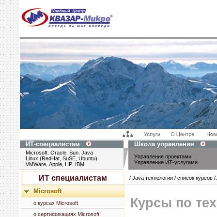
ИТ-специалистам
Школа управления
Microsoft
Oracle
Sun
Java
,
,
,
Управление проектами
Linux (RedHat, SuSE, Ubuntu)
Управление ИТ-услугами
VMWare
Apple
HP
IBM
,
,
,
ИТ специалистам
/ Java технологии / список курсов /.
Microsoft
Курсы по те
о курсах Microsoft
о сертификациях Microsoft