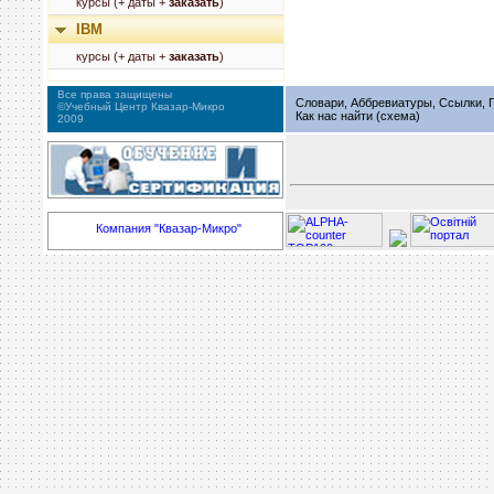
курсы (+ даты +
заказать
)
IBM
курсы (+ даты +
заказать
)
Все права защищены
Словари, Аббревиатуры, Ссылки, Г
©Учебный Центр Квазар-Микро
Как нас найти (схема)
2009
Компания "Квазар-Микро"