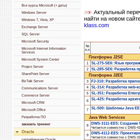
Все курсы Microsoft (+ даты)
Актуальный переч
Windows Server
найти на новом сайте
Windows 7, Vista, XP
klass.com
Exchange Server
SQL Server
Microsoft Security
№
Microsoft Internet Information
п.п
Services
Платформа J2SE
Microsoft System Center
SL-275-SE6: Язык програ
1
Project Server
SL-285-SE6: Разработка 
2
SharePoint Server
Платформа J2EE
BizTalk Server
FJ-310: Разработка прил
3
SL-314: Разработка web-к
4
Communications Server
SL-351: Разработка Enter
5
Commerce Server
SL-425: Разработка архите
6
Microsoft CRM
SL-500: Шаблоны Java EE
Microsoft Office
7
Разработка ПО
Java Web Services
DWS-3111-EE5: Создание 
заказать тренинг
8
Читается совместно с DWS-4
Oracle
DWS-4112-EE5: Проектиро
9
Читается совместно с DWS-3
сертификации Oracle