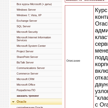
Все курсы Microsoft (+ даты)
Курс
Windows Server
конт
Windows 7, Vista, XP
Exchange Server
Orac
SQL Server
адми
Microsoft Security
клас
Microsoft Internet Information
Services
серв
Microsoft System Center
мене
Project Server
подд
SharePoint Server
Описание
корп
BizTalk Server
Communications Server
вклю
Commerce Server
отка
Microsoft CRM
даун
Microsoft Office
узло
Разработка ПО
заказать тренинг
"кла
Oracle
с Or
сертификации Oracle