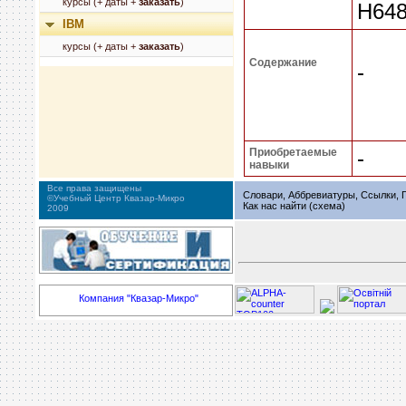
курсы (+ даты +
заказать
)
H648
IBM
курсы (+ даты +
заказать
)
Содержание
-
Приобретаемые
-
навыки
Все права защищены
Словари, Аббревиатуры, Ссылки, Г
©Учебный Центр Квазар-Микро
Как нас найти (схема)
2009
Компания "Квазар-Микро"