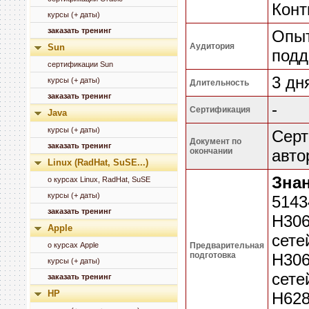
Конт
курсы (+ даты)
заказать тренинг
Опыт
Аудитория
Sun
подд
сертификации Sun
3 дн
курсы (+ даты)
Длительность
заказать тренинг
-
Сертификация
Java
курсы (+ даты)
Cерт
Документ по
заказать тренинг
окончании
авто
Linux (RadHat, SuSE...)
Знан
о курсах Linux, RadHat, SuSE
курсы (+ даты)
5143
заказать тренинг
H306
Apple
сетей
о курсах Apple
Предварительная
подготовка
H306
курсы (+ даты)
сетей
заказать тренинг
HP
H628