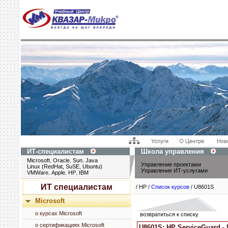
ИТ-специалистам
Школа управления
Microsoft
Oracle
Sun
Java
,
,
,
Управление проектами
Linux (RedHat, SuSE, Ubuntu)
Управление ИТ-услугами
VMWare
Apple
HP
IBM
,
,
,
ИТ специалистам
/ HP /
Список курсов
/ U8601S
Microsoft
о курсах Microsoft
возвратиться к списку
о сертификациях Microsoft
U8601S: HP ServiceGuard - 