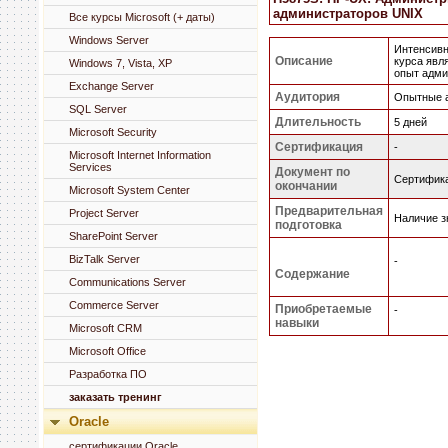
администраторов UNIX
Все курсы Microsoft (+ даты)
Windows Server
Интенсивн
Описание
курса явл
Windows 7, Vista, XP
опыт адми
Exchange Server
Аудитория
Опытные а
SQL Server
Длительность
5 дней
Microsoft Security
Сертификация
-
Microsoft Internet Information
Services
Документ по
Cертифика
окончании
Microsoft System Center
Предварительная
Project Server
Наличие з
подготовка
SharePoint Server
BizTalk Server
-
Содержание
Communications Server
Commerce Server
Приобретаемые
-
навыки
Microsoft CRM
Microsoft Office
Разработка ПО
заказать тренинг
Oracle
сертификации Oracle