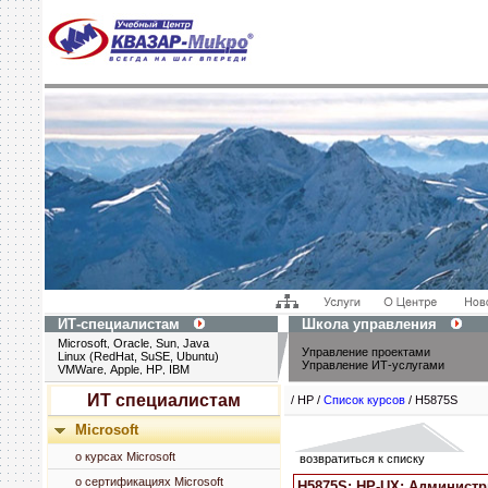
ИТ-специалистам
Школа управления
Microsoft
Oracle
Sun
Java
,
,
,
Управление проектами
Linux (RedHat, SuSE, Ubuntu)
Управление ИТ-услугами
VMWare
Apple
HP
IBM
,
,
,
ИТ специалистам
/ HP /
Список курсов
/ H5875S
Microsoft
о курсах Microsoft
возвратиться к списку
о сертификациях Microsoft
H5875S: HP-UX: Администр