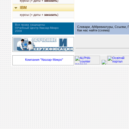
курсы (+ даты +
заказать
)
IBM
курсы (+ даты +
заказать
)
Все права защищены
Словари, Аббревиатуры, Ссылки, Г
©Учебный Центр Квазар-Микро
Как нас найти (схема)
2009
Компания "Квазар-Микро"