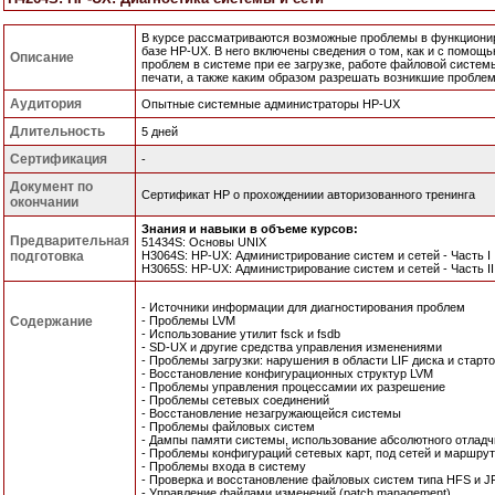
В курсе рассматриваются возможные проблемы в функционир
базе HP-UX. В него включены сведения о том, как и с помощ
Описание
проблем в системе при ее загрузке, работе файловой систем
печати, а также каким образом разрешать возникшие пробле
Аудитория
Опытные системные администраторы HP-UX
Длительность
5 дней
Сертификация
-
Документ по
Cертификат HP о прохождениии авторизованного тренинга
окончании
Знания и навыки в объеме курсов:
Предварительная
51434S: Основы UNIX
подготовка
H3064S: HP-UX: Администрирование систем и сетей - Часть I
H3065S: HP-UX: Администрирование систем и сетей - Часть II
- Источники информации для диагностирования проблем
Содержание
- Проблемы LVM
- Использование утилит fsck и fsdb
- SD-UX и другие средства управления изменениями
- Проблемы загрузки: нарушения в области LIF диска и стар
- Восстановление конфигурационных структур LVM
- Проблемы управления процессамии их разрешение
- Проблемы сетевых соединений
- Восстановление незагружающейся системы
- Проблемы файловых систем
- Дампы памяти системы, использование абсолютного отладч
- Проблемы конфигураций сетевых карт, под сетей и маршру
- Проблемы входа в систему
- Проверка и восстановление файловых систем типа HFS и J
- Управление файлами изменений (patch management)