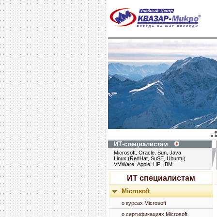
ИТ-специалистам
Microsoft
Oracle
Sun
Java
,
,
,
Linux (RedHat, SuSE, Ubuntu)
VMWare
Apple
HP
IBM
,
,
,
ИТ специалистам
Microsoft
о курсах Microsoft
о сертификациях Microsoft