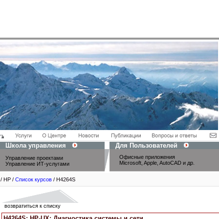
Школа управления
Для Пользователей
Офисные приложения
Управление проектами
Microsoft, Apple, AutoCAD и др.
Управление ИТ-услугами
/ HP /
Список курсов
/ H4264S
возвратиться к списку
H4264S: HP-UX: Диагностика системы и сети