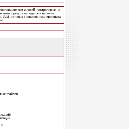
овании систем и сетей, построенных на
ью каких средств определять наличие
ы, LVM, сетевых сервисов, планировщика
мы.
товых файлов
ика adb
тизации
FS