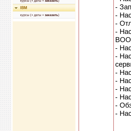
курсы (+ даты +
заказать
)
- За
IBM
- На
курсы (+ даты +
заказать
)
- От
- На
BOO
- На
- На
серв
- На
- На
- На
- На
- Об
- На