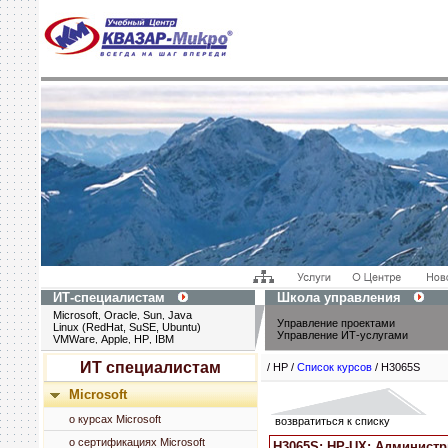
ИТ-специалистам
Школа управления
Microsoft
Oracle
Sun
Java
,
,
,
Управление проектами
Linux (RedHat, SuSE, Ubuntu)
Управление ИТ-услугами
VMWare
Apple
HP
IBM
,
,
,
ИТ специалистам
/ HP /
Список курсов
/ H3065S
Microsoft
о курсах Microsoft
возвратиться к списку
о сертификациях Microsoft
H3065S: HP-UX: Администри