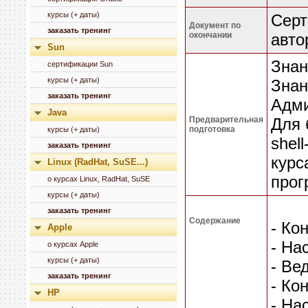
курсы (+ даты)
Cерт
Документ по
заказать тренинг
окончании
авто
Sun
Знан
сертификации Sun
курсы (+ даты)
Знан
заказать тренинг
Адми
Java
Предварительная
Для 
подготовка
курсы (+ даты)
shel
заказать тренинг
курс
Linux (RadHat, SuSE...)
прог
о курсах Linux, RadHat, SuSE
курсы (+ даты)
заказать тренинг
Содержание
- Ко
Apple
- На
о курсах Apple
курсы (+ даты)
- Ве
заказать тренинг
- Ко
HP
- На