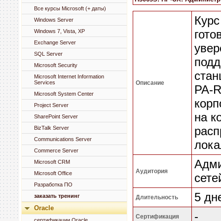
Все курсы Microsoft (+ даты)
Курс
Windows Server
гото
Windows 7, Vista, XP
Exchange Server
увер
SQL Server
подд
Microsoft Security
стан
Microsoft Internet Information
Services
Описание
PA-R
Microsoft System Center
корп
Project Server
на к
SharePoint Server
расп
BizTalk Server
Communications Server
лока
Commerce Server
Адми
Microsoft CRM
Аудитория
Microsoft Office
сете
Разработка ПО
5 дн
заказать тренинг
Длительность
Oracle
-
Сертификация
сертификации Oracle