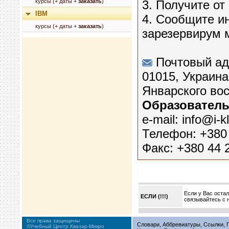
курсы (+ даты +
заказать
)
3. Получите от
IBM
4. Сообщите и
курсы (+ даты +
заказать
)
зарезервирум м
Почтовый ад
01015, Украина
Январского вос
Образовательн
e-mail: info@i-
Телефон: +380
Факс: +380 44 
Если у Вас оста
ЕСЛИ (!!!)
связывайтесь с 
Все права защищены
Словари, Аббревиатуры, Ссылки, Г
©Учебный Центр Квазар-Микро