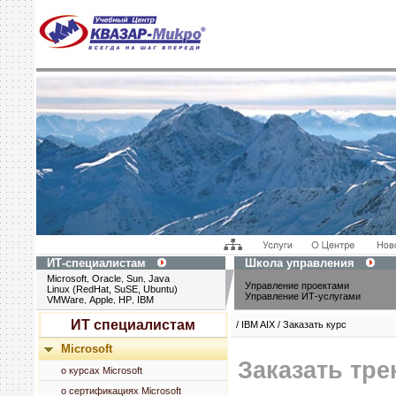
ИТ-специалистам
Школа управления
Microsoft
Oracle
Sun
Java
,
,
,
Управление проектами
Linux (RedHat, SuSE, Ubuntu)
Управление ИТ-услугами
VMWare
Apple
HP
IBM
,
,
,
ИТ специалистам
/ IBM AIX / Заказать курс
Microsoft
Заказать тр
о курсах Microsoft
о сертификациях Microsoft