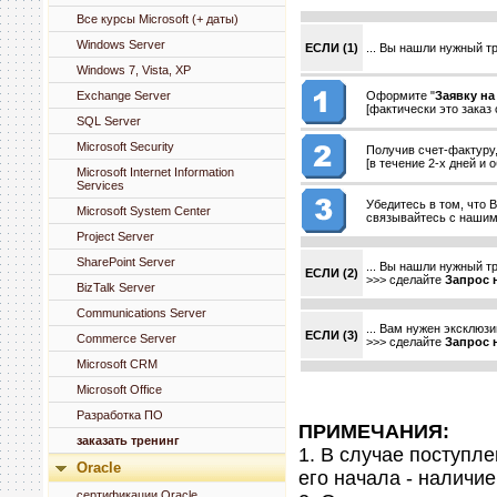
Все курсы Microsoft (+ даты)
Windows Server
ЕСЛИ (1)
... Вы нашли нужный т
Windows 7, Vista, XP
Exchange Server
Оформите "
Заявку на
[фактически это заказ
SQL Server
Microsoft Security
Получив счет-фактуру
[в течение 2-х дней и
Microsoft Internet Information
Services
Убедитесь в том, что 
Microsoft System Center
связывайтесь с нашим
Project Server
SharePoint Server
... Вы нашли нужный тр
ЕСЛИ (2)
>>> сделайте
Запрос 
BizTalk Server
Communications Server
... Вам нужен эксклюзи
ЕСЛИ (3)
Commerce Server
>>> сделайте
Запрос 
Microsoft CRM
Microsoft Office
Разработка ПО
ПРИМЕЧАНИЯ:
заказать тренинг
1. В случае поступле
Oracle
его начала - наличие
сертификации Oracle