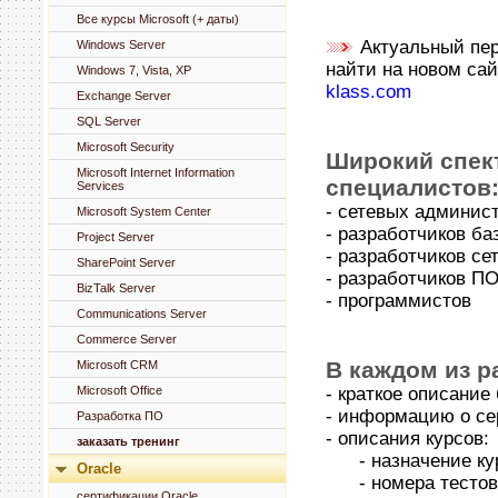
Все курсы Microsoft (+ даты)
Актуальный пер
Windows Server
найти на новом сай
Windows 7, Vista, XP
klass.com
Exchange Server
SQL Server
Microsoft Security
Широкий спект
Microsoft Internet Information
специалистов
Services
- сетевых админис
Microsoft System Center
- разработчиков ба
Project Server
- разработчиков с
SharePoint Server
- разработчиков П
BizTalk Server
- программистов
Communications Server
Commerce Server
В каждом из р
Microsoft CRM
Microsoft Office
- краткое описание
- информацию о с
Разработка ПО
- описания курсов:
заказать тренинг
- назначение кур
Oracle
- номера тестов, 
сертификации Oracle