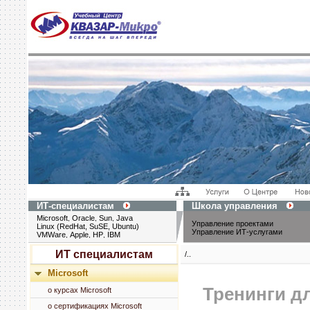
ИТ-специалистам
Школа управления
Microsoft
Oracle
Sun
Java
,
,
,
Управление проектами
Linux (RedHat, SuSE, Ubuntu)
Управление ИТ-услугами
VMWare
Apple
HP
IBM
,
,
,
ИТ специалистам
/..
Microsoft
Тренинги д
о курсах Microsoft
о сертификациях Microsoft