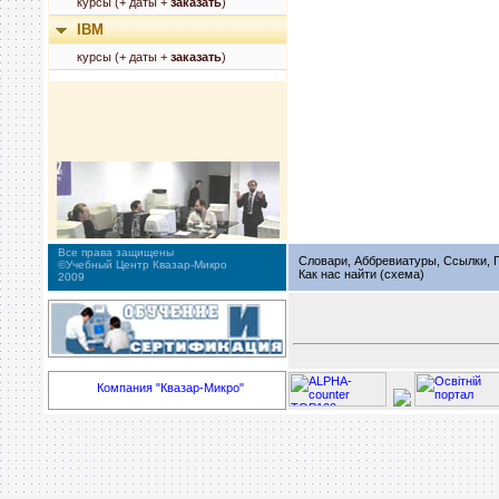
курсы (+ даты +
заказать
)
IBM
курсы (+ даты +
заказать
)
Все права защищены
Словари, Аббревиатуры, Ссылки, Г
©Учебный Центр Квазар-Микро
Как нас найти (схема)
2009
Компания "Квазар-Микро"