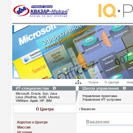
ИТ-специалистам
Школа управления
Microsoft
Oracle
Sun
Java
,
,
,
Управление проектами
Linux (RedHat, SuSE, Ubuntu)
Управление ИТ-услугами
VMWare
Apple
HP
IBM
,
,
,
О Центре
/ Вакансии
Вакансии
Коротко о Центре
Миссия
История