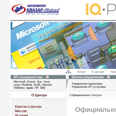
ИТ-специалистам
Школа управления
Microsoft
Oracle
Sun
Java
,
,
,
Управление проектами
Linux (RedHat, SuSE, Ubuntu)
Управление ИТ-услугами
VMWare
Apple
HP
IBM
,
,
,
О Центре
/ Официальные статусы
Коротко о Центре
Официальн
Миссия
История