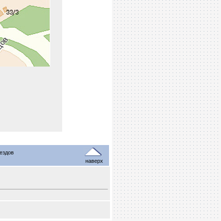
оездов
наверх