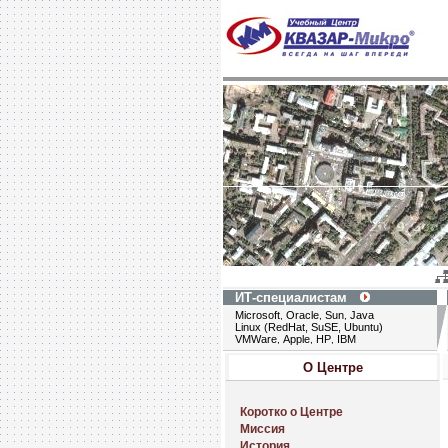
ИТ-специалистам
Microsoft
Oracle
Sun
Java
,
,
,
Linux (RedHat, SuSE, Ubuntu)
VMWare
Apple
HP
IBM
,
,
,
О Центре
Коротко о Центре
Миссия
История