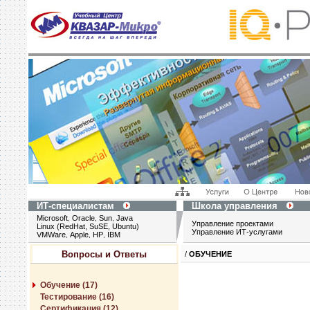
ИТ-специалистам
Школа управления
Microsoft
Oracle
Sun
Java
,
,
,
Управление проектами
Linux (RedHat, SuSE, Ubuntu)
Управление ИТ-услугами
VMWare
Apple
HP
IBM
,
,
,
Вопросы и Ответы
/
ОБУЧЕНИЕ
Обучение (17)
Тестирование (16)
Сертификация (12)