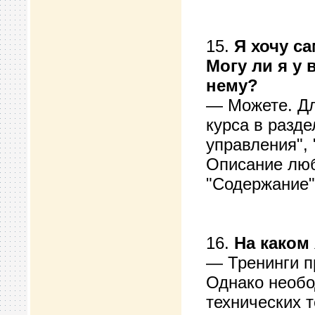
15.
Я хочу с
Могу ли я у
нему?
— Можете. Дл
курса в разде
управления",
Описание люб
"Содержание",
16.
На каком
— Тренинги пр
Однако необо
технических т