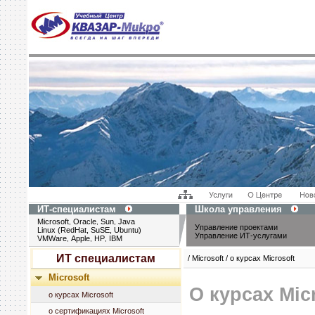
ИТ-специалистам
Школа управления
Microsoft
Oracle
Sun
Java
,
,
,
Управление проектами
Linux (RedHat, SuSE, Ubuntu)
Управление ИТ-услугами
VMWare
Apple
HP
IBM
,
,
,
ИТ специалистам
/ Microsoft / о курсах Microsoft
Microsoft
О курсах Mic
о курсах Microsoft
о сертификациях Microsoft