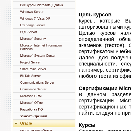
Все курсы Microsoft (+ даты)
Windows Server
Цель курсов
Windows 7, Vista, XP
Курсы, которые В
Exchange Server
авторизованными кур
Целью курсов явл
SQL Server
определенной обла
Microsoft Security
экаменов (тестов).
Microsoft Internet Information
Services
сертификатом Учебно
Microsoft System Center
Далее, для получен
Project Server
специальности, сл
например, сертифика
SharePoint Server
любого теста из офиц
BizTalk Server
Communications Server
Сертификации Micr
Commerce Server
В данном разделе
Microsoft CRM
сертификации Mic
Microsoft Office
сертификационных 
Разработка ПО
найти, следуя по пр
заказать тренинг
Oracle
Курсы
сертификации Oracle