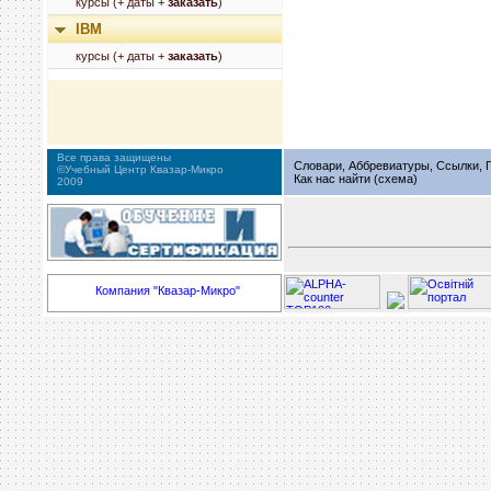
курсы (+ даты +
заказать
)
IBM
курсы (+ даты +
заказать
)
Все права защищены
Словари, Аббревиатуры, Ссылки, Г
©Учебный Центр Квазар-Микро
Как нас найти (схема)
2009
Компания "Квазар-Микро"