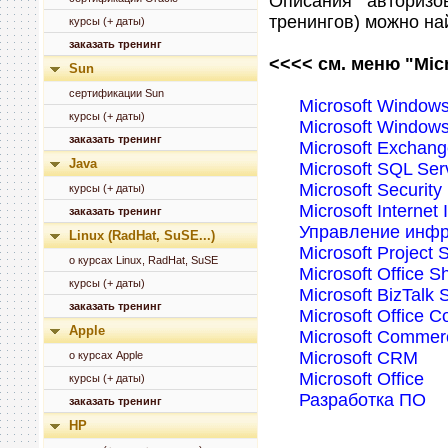
Описания авторизо
тренингов) можно на
курсы (+ даты)
заказать тренинг
<<<< см. меню "Micr
Sun
сертификации Sun
Microsoft Windows
курсы (+ даты)
Microsoft Windows
заказать тренинг
Microsoft Exchang
Java
Microsoft SQL Ser
Microsoft Security
курсы (+ даты)
Microsoft Internet
заказать тренинг
Управление инфр
Linux (RadHat, SuSE...)
Microsoft Project 
о курсах Linux, RadHat, SuSE
Microsoft Office S
курсы (+ даты)
Microsoft BizTalk 
заказать тренинг
Microsoft Office 
Apple
Microsoft Commer
Microsoft CRM
о курсах Apple
Microsoft Office
курсы (+ даты)
Разработка ПО
заказать тренинг
HP